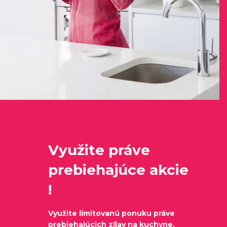
Úvod
Prebiehajúce akcie
O nás
Kontakt
Kuchynské štúdio Bratislava
Využite práve
prebiehajúce akcie
!
Využite limitovanú ponuku práve
prebiehajúcich zľiav na kuchyne,