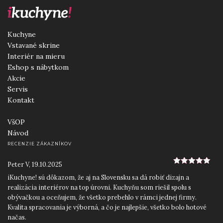
Kuchyne
Vstavané skrine
Interiér na mieru
Eshop s nábytkom
Akcie
Servis
Kontakt
VšOP
Návod
RECENZIE ZÁKAZNÍKOV
Peter V
,
19.10.2025
5
z 5
iKuchyne! sú dôkazom, že aj na Slovensku sa dá robiť dizajn a
realizácia interiérov na top úrovni. Kuchyňu som riešil spolu s
obývačkou a oceňujem, že všetko prebehlo v rámci jednej firmy.
Kvalita spracovania je výborná, a čo je najlepšie, všetko bolo hotové
načas.