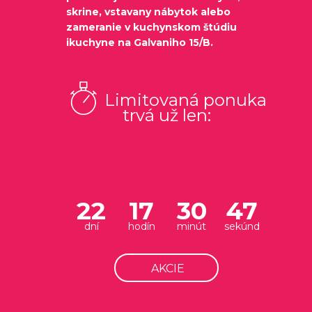
skrine, vstavany nábytok alebo
zameranie v kuchynskom štúdiu
ikuchyne na Galvaniho 15/B.
Limitovaná ponuka
trvá už len:
22
17
30
46
dní
hodín
minút
sekúnd
AKCIE