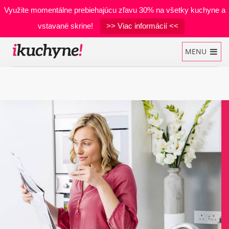
Využite momentálne prebiehajúcu zľavu 30% na všetky kuchyne a
vstavané skrine!
>> Viac informácií <<
MENU
Kuchynské linky
Vstavané skrine
Manželské postele
Realizácie
Materiály
Developerské projekty