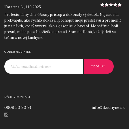
Katarína L.
,
1.10.2025
5
z 5
Profesionálny tím, úžasný prístup a dokonalý výsledok. Najviac ma
prekvapilo, ako rýchlo dokázali pochopiť moju predstavu a premeniť
ju na návrh, ktorý vyzeral ako z časopisu o bývaní. Montážnici boli
presní, milí a po sebe všetko upratali. Som nadšená, každý deň sa
teším z novej kuchyne.
Roman D.
,
12.9.2025
5
z 5
ODBER NOVINIEK
Skvelý prístup od začiatku do konca. Ocenil som najmä precízne
zameranie priestoru a odborné rady pri výbere materiálov a
jednoducho ľudský prístup. iKuchyne! sa postarali o všetko: návrh,
výrobu aj montáž. Výsledkom je moderná kuchyňa na mieru, ktorá
perfektne zapadla do nášho nového bytu.
Lucia H.
,
25.8.2025
5
z 5
Po viacerých zlých skúsenostiach s inými firmami som mala obavy,
RÝCHLY KONTAKT
no iKuchyne! ma úplne presvedčili. Dizajnérka bola mimoriadne
0908 50 90 91
info@ikuchyne.sk
trpezlivá a kreatívna, pomohla mi skombinovať farby aj spotrebiče
tak, aby všetko ladilo. Kuchyňa je krásna, praktická a presne
prispôsobená našim potrebám. Ďakujem a odporúčam každému,
kto chce kvalitu bez kompromisov.