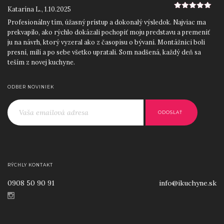
Katarína L.
,
1.10.2025
5
z 5
Profesionálny tím, úžasný prístup a dokonalý výsledok. Najviac ma
prekvapilo, ako rýchlo dokázali pochopiť moju predstavu a premeniť
ju na návrh, ktorý vyzeral ako z časopisu o bývaní. Montážnici boli
presní, milí a po sebe všetko upratali. Som nadšená, každý deň sa
teším z novej kuchyne.
Roman D.
,
12.9.2025
5
z 5
ODBER NOVINIEK
Skvelý prístup od začiatku do konca. Ocenil som najmä precízne
zameranie priestoru a odborné rady pri výbere materiálov a
jednoducho ľudský prístup. iKuchyne! sa postarali o všetko: návrh,
výrobu aj montáž. Výsledkom je moderná kuchyňa na mieru, ktorá
perfektne zapadla do nášho nového bytu.
Lucia H.
,
25.8.2025
5
z 5
Po viacerých zlých skúsenostiach s inými firmami som mala obavy,
RÝCHLY KONTAKT
no iKuchyne! ma úplne presvedčili. Dizajnérka bola mimoriadne
0908 50 90 91
info@ikuchyne.sk
trpezlivá a kreatívna, pomohla mi skombinovať farby aj spotrebiče
tak, aby všetko ladilo. Kuchyňa je krásna, praktická a presne
prispôsobená našim potrebám. Ďakujem a odporúčam každému,
kto chce kvalitu bez kompromisov.