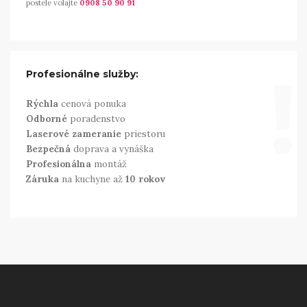
postele volajte
0908 50 90 91
!
Profesionálne služby:
Rýchla
cenová ponuka
Odborné
poradenstvo
Laserové zameranie
priestoru
Bezpečná
doprava a vynáška
Profesionálna
montáž
Záruka
na kuchyne až
10 rokov