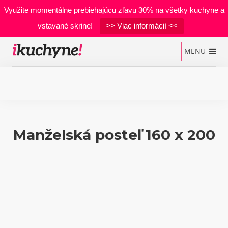
Využite momentálne prebiehajúcu zľavu 30% na všetky kuchyne a
vstavané skrine!
>> Viac informácií <<
MENU
Kuchynské linky
Manželská posteľ 160 x 200
Vstavané skrine
Manželské postele
Realizácie
Materiály
Developerské projekty