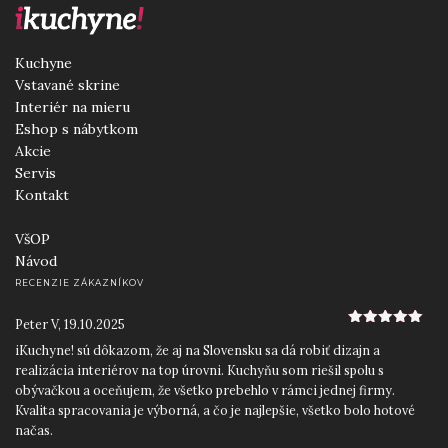
Kuchyne
Vstavané skrine
Interiér na mieru
Eshop s nábytkom
Akcie
Servis
Kontakt
VšOP
Návod
RECENZIE ZÁKAZNÍKOV
Peter V
,
19.10.2025
5
z 5
iKuchyne! sú dôkazom, že aj na Slovensku sa dá robiť dizajn a
realizácia interiérov na top úrovni. Kuchyňu som riešil spolu s
obývačkou a oceňujem, že všetko prebehlo v rámci jednej firmy.
Kvalita spracovania je výborná, a čo je najlepšie, všetko bolo hotové
načas.