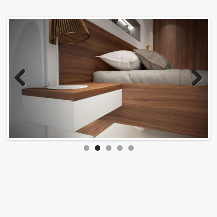
Úvod
Prebiehajúce akcie
O nás
Kontakt
Kuchynské štúdio Bratislava
Previous
Next