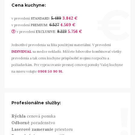
€
Cena kuchyne:
5.489
3.842 €
v prevedení
STANDARD
:
6.527
4.569 €
v prevedení
PREMIUM
:
8.223
5.756 €
v prevedení
EXCLUSIVE
:
Jednotlivé prevedenia sa líšia použitými materiálmi. V prevedení
INDIVIDUAL
sa medze nekladú. Môžete ľubovoľne kombinovať všetky
prevedenia a tak cenu kuchyne prispôsobiť svojmu rozpočtu a
požiadavkám. Pre vypracovanie presnej cenovej ponuky Vašej kuchyne
na mieru volajte
0908 50 90 91.
!
Profesionálne služby:
Rýchla
cenová ponuka
Odborné
poradenstvo
Laserové zameranie
priestoru