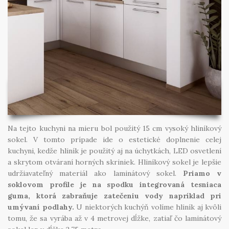
Na tejto kuchyni na mieru bol použitý 15 cm vysoký hliníkový
sokel. V tomto prípade ide o estetické doplnenie celej
kuchyni, kedže hliník je použitý aj na úchytkách, LED osvetlení
a skrytom otváraní horných skriniek. Hliníkový sokel je lepšie
udržiavateľný materiál ako laminátový sokel.
Priamo v
soklovom profile je na spodku integrovaná tesniaca
guma, ktorá zabraňuje zatečeniu vody napríklad pri
umývaní podlahy.
U niektorých kuchýň volíme hliník aj kvôli
tomu, že sa vyrába až v 4 metrovej dĺžke, zatiaľ čo laminátový