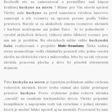
Úvod
Rozhodli ste sa zainvestovať a premýšľate nad kúpou
kvalitnej
kuchyne na mieru
? Máme pre Vás skvelú správu!
Prebiehajúce akcie
Všetky naše
kuchyne
sa pred samotnou výrobou laserovo
zamerajú a ich rozmery sa upravia presne podľa Vášho
O nás
priestoru. Navyše si za akúkoľvek zmenu rozmerov skriniek
v kuchyni neúčtujeme ani jediné Euro. Je to jednoduché –
Kontakt
vyrobiť akýkoľvek šírkový, výškový alebo hĺbkový rozmer pre
nás nie je problém. Na obrázkoch nižšie vidíte
Kuchynské štúdio Bratislava
kuchynskú
linku
realizovanú v projekte
Malé Krasňany
. Šírka zadnej
steny neumožňuje vedľa chladničky postaviť ešte jednu vysokú
skriňu na elektrickú rúru a mikrovnlku, lebo by sa tak výrazne
skrátila pracovná plocha a drez by pôsobil stiesneným
dojmom.
Táto
kuchyňa na mieru
je typickým príkladom nášho riešenia
rohových skriniek, ktoré treba vnímať ako ťažšie prístupný
priestor
kuchyne
. Preto zvykneme jednu rohovú skrinku
„zneužiť“ na osadenie kuchynského drezu. Všetky prípadné
komplikácie s napojením vody tak vyriešime v jednej skrinke,
ktorú je možné ľahko upraviť aj na montáži. Pozornosť by sme