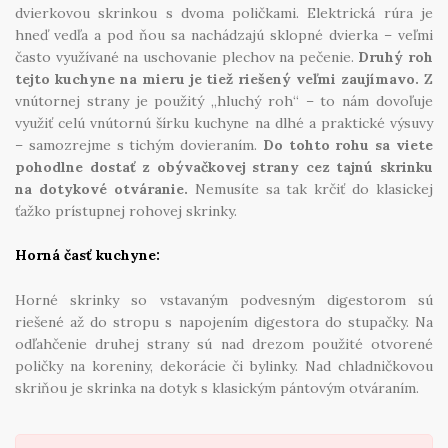
dvierkovou skrinkou s dvoma poličkami. Elektrická rúra je
hneď vedľa a pod ňou sa nachádzajú sklopné dvierka – veľmi
často využívané na uschovanie plechov na pečenie.
Druhý roh
tejto kuchyne na mieru je tiež riešený veľmi zaujímavo.
Z
vnútornej strany je použitý „hluchý roh“ – to nám dovoľuje
využiť celú vnútornú šírku kuchyne na dlhé a praktické výsuvy
– samozrejme s tichým dovieraním.
Do tohto rohu sa viete
pohodlne dostať z obývačkovej strany cez tajnú skrinku
na dotykové otváranie.
Nemusíte sa tak krčiť do klasickej
ťažko prístupnej rohovej skrinky.
Horná časť kuchyne:
Horné skrinky so vstavaným podvesným digestorom sú
riešené až do stropu s napojením digestora do stupačky. Na
odľahčenie druhej strany sú nad drezom použité otvorené
poličky na koreniny, dekorácie či bylinky. Nad chladničkovou
skriňou je skrinka na dotyk s klasickým pántovým otváraním.