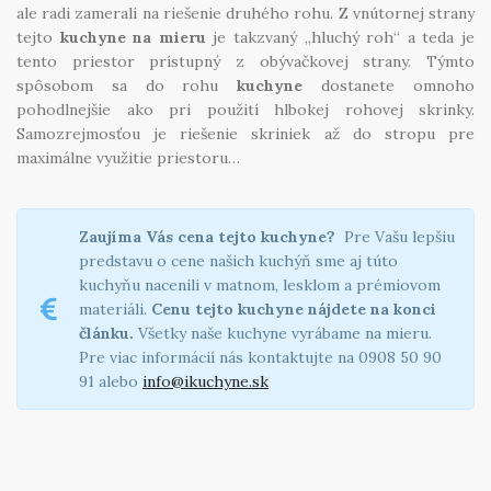
ale radi zamerali na riešenie druhého rohu. Z vnútornej strany
tejto
kuchyne na mieru
je takzvaný „hluchý roh“ a teda je
tento priestor prístupný z obývačkovej strany. Týmto
spôsobom sa do rohu
kuchyne
dostanete omnoho
pohodlnejšie ako pri použití hlbokej rohovej skrinky.
Samozrejmosťou je riešenie skriniek až do stropu pre
maximálne využitie priestoru…
Zaujíma Vás cena tejto kuchyne?
Pre Vašu lepšiu
predstavu o cene našich kuchýň sme aj túto
kuchyňu nacenili v matnom, lesklom a prémiovom
materiáli.
Cenu tejto kuchyne nájdete na konci
článku.
Všetky naše kuchyne vyrábame na mieru.
Pre viac informácií nás kontaktujte na 0908 50 90
91 alebo
info@ikuchyne.sk