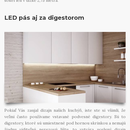
sokel len v dĺžke 2,75 metra.
LED pás aj za digestorom
Pokiaľ Vás zaujal dizajn našich kuchýň, iste ste si všimli, že
veľmi často používame vstavané podvesné digestory. Sú to
digestory, ktoré sú umiestnené pod hornou skrinkou a nemajú
žiadnu viditeľnú nerezovú lištu, to vytvára ucelený dizajn