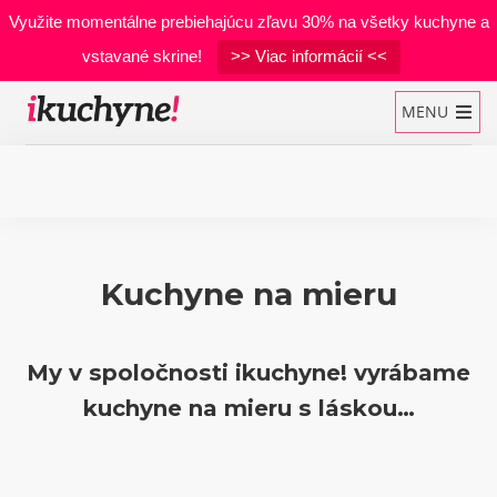
Využite momentálne prebiehajúcu zľavu 30% na všetky kuchyne a
vstavané skrine!
>> Viac informácií <<
MENU
Kuchynské linky
Kuchyne na mieru
Vstavané skrine
Manželské postele
My v spoločnosti ikuchyne! vyrábame
Realizácie
kuchyne na mieru s láskou…
Materiály
Developerské projekty