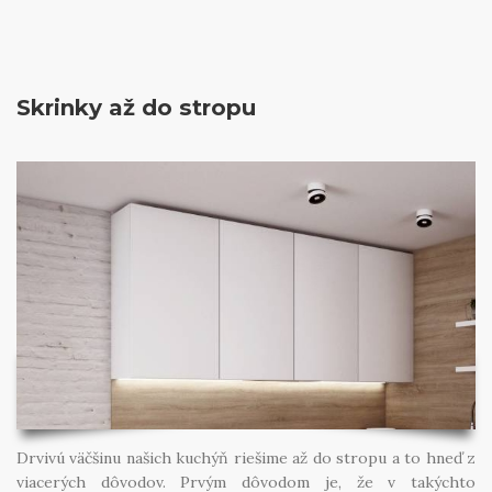
Skrinky až do stropu
Drvivú väčšinu našich kuchýň riešime až do stropu a to hneď z
viacerých dôvodov. Prvým dôvodom je, že v takýchto