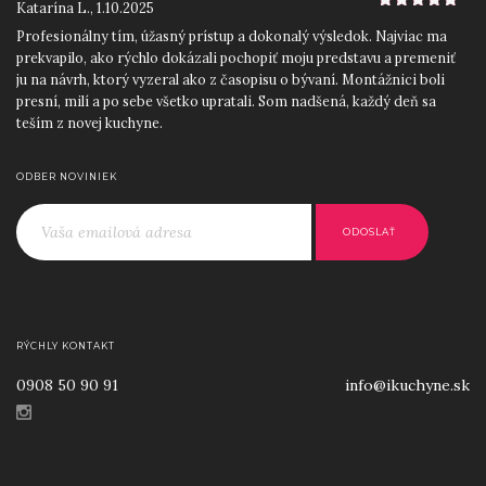
Katarína L.
,
1.10.2025
5
z 5
Profesionálny tím, úžasný prístup a dokonalý výsledok. Najviac ma
prekvapilo, ako rýchlo dokázali pochopiť moju predstavu a premeniť
ju na návrh, ktorý vyzeral ako z časopisu o bývaní. Montážnici boli
presní, milí a po sebe všetko upratali. Som nadšená, každý deň sa
teším z novej kuchyne.
Roman D.
,
12.9.2025
5
z 5
ODBER NOVINIEK
Skvelý prístup od začiatku do konca. Ocenil som najmä precízne
zameranie priestoru a odborné rady pri výbere materiálov a
jednoducho ľudský prístup. iKuchyne! sa postarali o všetko: návrh,
výrobu aj montáž. Výsledkom je moderná kuchyňa na mieru, ktorá
perfektne zapadla do nášho nového bytu.
Lucia H.
,
25.8.2025
5
z 5
Po viacerých zlých skúsenostiach s inými firmami som mala obavy,
RÝCHLY KONTAKT
no iKuchyne! ma úplne presvedčili. Dizajnérka bola mimoriadne
0908 50 90 91
info@ikuchyne.sk
trpezlivá a kreatívna, pomohla mi skombinovať farby aj spotrebiče
tak, aby všetko ladilo. Kuchyňa je krásna, praktická a presne
prispôsobená našim potrebám. Ďakujem a odporúčam každému,
kto chce kvalitu bez kompromisov.