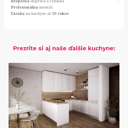
Bezpečná
doprava a vynáška
Profesionálna
montáž
Záruka
na kuchyne až
10 rokov
Prezrite si aj naše ďalšie kuchyne: