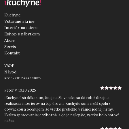
Kuchyne
Vstavané skrine
Interiér na mieru
Eshop s nábytkom
Akcie
Servis
Kontakt
VšOP
Návod
RECENZIE ZÁKAZNÍKOV
Peter V
,
19.10.2025
5
z 5
iKuchyne! sú dôkazom, že aj na Slovensku sa dá robiť dizajn a
realizácia interiérov na top úrovni. Kuchyňu som riešil spolu s
obývačkou a oceňujem, že všetko prebehlo v rámci jednej firmy.
Kvalita spracovania je výborná, a čo je najlepšie, všetko bolo hotové
načas.