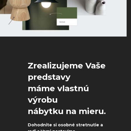
Úvod
Prebiehajúce akcie
O nás
Kontakt
Kuchynské štúdio Bratislava
Zrealizujeme Vaše
predstavy
máme vlastnú
výrobu
nábytku na mieru.
Dohodnite si osobné stretnutie a