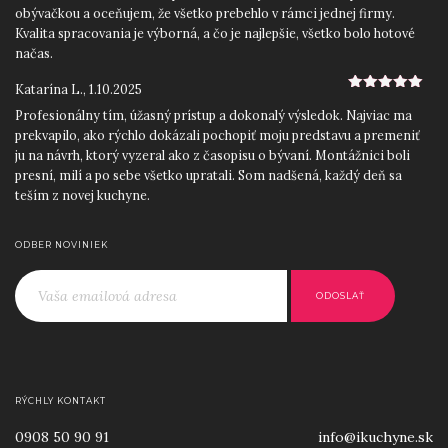
obývačkou a oceňujem, že všetko prebehlo v rámci jednej firmy.
Kvalita spracovania je výborná, a čo je najlepšie, všetko bolo hotové
načas.
Katarína L.
,
1.10.2025
5
z 5
Profesionálny tím, úžasný prístup a dokonalý výsledok. Najviac ma
prekvapilo, ako rýchlo dokázali pochopiť moju predstavu a premeniť
ju na návrh, ktorý vyzeral ako z časopisu o bývaní. Montážnici boli
presní, milí a po sebe všetko upratali. Som nadšená, každý deň sa
teším z novej kuchyne.
Roman D.
,
12.9.2025
5
z 5
ODBER NOVINIEK
Skvelý prístup od začiatku do konca. Ocenil som najmä precízne
zameranie priestoru a odborné rady pri výbere materiálov a
jednoducho ľudský prístup. iKuchyne! sa postarali o všetko: návrh,
výrobu aj montáž. Výsledkom je moderná kuchyňa na mieru, ktorá
perfektne zapadla do nášho nového bytu.
Lucia H.
,
25.8.2025
5
z 5
Po viacerých zlých skúsenostiach s inými firmami som mala obavy,
RÝCHLY KONTAKT
no iKuchyne! ma úplne presvedčili. Dizajnérka bola mimoriadne
0908 50 90 91
info@ikuchyne.sk
trpezlivá a kreatívna, pomohla mi skombinovať farby aj spotrebiče