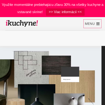
Využite momentálne prebiehajúcu zľavu 30% na všetky kuchyne a
vstavané skrine!
>> Viac informácií <<
MENU
Kuchynské linky
Vstavané skrine
Manželské postele
Realizácie
Materiály
Developerské projekty