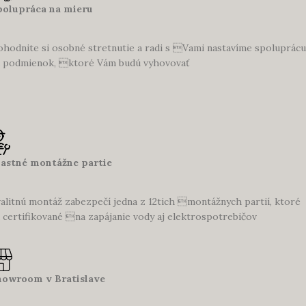
polupráca na mieru
hodnite si osobné stretnutie a radi s Vami nastavíme spoluprácu
 podmienok, ktoré Vám budú vyhovovať
lastné montážne partie
alitnú montáž zabezpečí jedna z 12tich montážnych partií, ktoré
 certifikované na zapájanie vody aj elektrospotrebičov
howroom v Bratislave