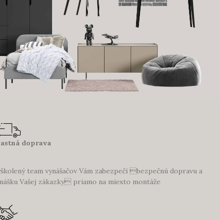
lastná doprava
školený team vynášačov Vám zabezpečí bezpečnú dopravu a
nášku Vašej zákazky priamo na miesto montáže