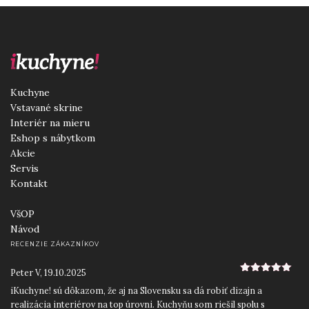
Kuchyne
Vstavané skrine
Interiér na mieru
Eshop s nábytkom
Akcie
Servis
Kontakt
VšOP
Návod
RECENZIE ZÁKAZNÍKOV
Peter V
,
19.10.2025
5
z 5
iKuchyne! sú dôkazom, že aj na Slovensku sa dá robiť dizajn a
realizácia interiérov na top úrovni. Kuchyňu som riešil spolu s