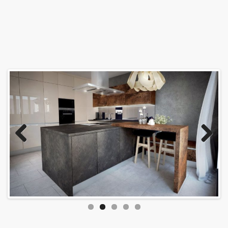
Úvod
Prebiehajúce akcie
O nás
Kontakt
Kuchynské štúdio Bratislava
Previous
Next