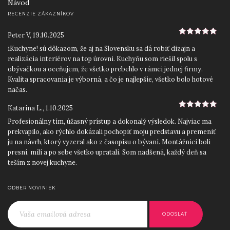
Návod
RECENZIE ZÁKAZNÍKOV
Peter V
,
19.10.2025
5
z 5
iKuchyne! sú dôkazom, že aj na Slovensku sa dá robiť dizajn a
realizácia interiérov na top úrovni. Kuchyňu som riešil spolu s
obývačkou a oceňujem, že všetko prebehlo v rámci jednej firmy.
Kvalita spracovania je výborná, a čo je najlepšie, všetko bolo hotové
načas.
Katarína L.
,
1.10.2025
5
z 5
Profesionálny tím, úžasný prístup a dokonalý výsledok. Najviac ma
prekvapilo, ako rýchlo dokázali pochopiť moju predstavu a premeniť
ju na návrh, ktorý vyzeral ako z časopisu o bývaní. Montážnici boli
presní, milí a po sebe všetko upratali. Som nadšená, každý deň sa
teším z novej kuchyne.
Roman D.
,
12.9.2025
5
z 5
ODBER NOVINIEK
Skvelý prístup od začiatku do konca. Ocenil som najmä precízne
zameranie priestoru a odborné rady pri výbere materiálov a
jednoducho ľudský prístup. iKuchyne! sa postarali o všetko: návrh,
výrobu aj montáž. Výsledkom je moderná kuchyňa na mieru, ktorá