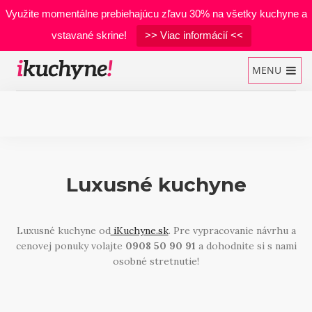
Využite momentálne prebiehajúcu zľavu 30% na všetky kuchyne a
vstavané skrine!
>> Viac informácií <<
MENU
Kuchynské linky
Luxusné kuchyne
Vstavané skrine
Manželské postele
Luxusné kuchyne od
iKuchyne.sk
. Pre vypracovanie návrhu a
Realizácie
cenovej ponuky volajte
0908 50 90 91
a dohodnite si s nami
Materiály
osobné stretnutie!
Developerské projekty