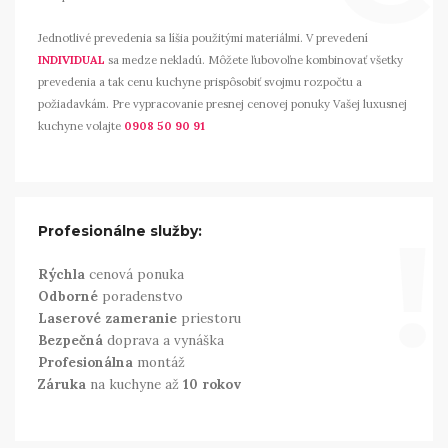
Jednotlivé prevedenia sa líšia použitými materiálmi. V prevedení
INDIVIDUAL
sa medze nekladú. Môžete ľubovoľne kombinovať všetky
prevedenia a tak cenu kuchyne prispôsobiť svojmu rozpočtu a
požiadavkám. Pre vypracovanie presnej cenovej ponuky Vašej luxusnej
kuchyne volajte
0908 50 90 91
!
Profesionálne služby:
Rýchla
cenová ponuka
Odborné
poradenstvo
Laserové zameranie
priestoru
Bezpečná
doprava a vynáška
Profesionálna
montáž
Záruka
na kuchyne až
10 rokov