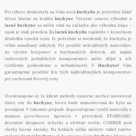
Úvod
Pri výbere dodávateľa na Vašu novú
kuchyňu
je potrebné klásť
Prebiehajúce akcie
dôraz hlavne na kvalitu
kuchyne
. Výrazne cenovo výhodné a
l
acné kuchyne
O nás
sa môžu zdať na začiatku ako výhodná kúpa –
opak je však pravdou. Za
lacnú kuchyňu
zaplatíte v konečnom
Kontakt
dôsledku vysokú cenu. Je potrebné si uvedomiť, že kuchyňa je
veľmi namáhaný nábytok. Pri použití nekvalitných materiálov
Kuchynské štúdio Bratislava
na výrobu korpusov a kuchynských dvierok, ale najmä
vnútorných pohyblivých komponentov môže dôjsť k ich
rýchlemu poškodeniu a nefunkčnosti. V
ikuchyne!
Vám
garantujeme použitie len tých najkvalitnejších komponentov
pri zachovaní férovej ceny.
Uvedomujeme si, že klient niekedy zámerne nechce investovať
tisíce eur do
kuchyne
, ktorá bude namontovaná do bytu na
prenájom. V takomto prípade doporučujeme využiť materiály s
matnou povrchovou úpravou v prevedení STANDARD,
decentné dizajnové úchytky a efektné svetlo CORNER pod
všetky horné skrinky. Na fotkách nižšie môžete vidieť takéto