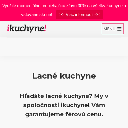
Využite momentálne prebiehajúcu zľavu 30% na všetky kuchyne a
vstavané skrine!
>> Viac informácií <<
MENU
Kuchynské linky
Lacné kuchyne
Vstavané skrine
Manželské postele
Hľadáte
lacné kuchyne
? My v
Realizácie
spoločnosti
ikuchyne
! Vám
Materiály
garantujeme férovú cenu.
Developerské projekty