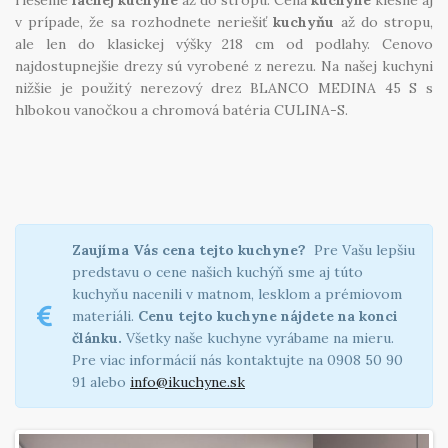
riešenie
lacnej kuchyne
až do stropu. Cena
kuchyne
klesne aj
v prípade, že sa rozhodnete neriešiť
kuchyňu
až do stropu,
ale len do klasickej výšky 218 cm od podlahy. Cenovo
najdostupnejšie drezy sú vyrobené z nerezu. Na našej kuchyni
nižšie je použitý nerezový drez BLANCO MEDINA 45 S s
hlbokou vanočkou a chromová batéria CULINA-S.
Zaujíma Vás cena tejto kuchyne?
Pre Vašu lepšiu
predstavu o cene našich kuchýň sme aj túto
kuchyňu nacenili v matnom, lesklom a prémiovom
materiáli.
Cenu tejto kuchyne nájdete na konci
článku.
Všetky naše kuchyne vyrábame na mieru.
Pre viac informácií nás kontaktujte na 0908 50 90
91 alebo
info@ikuchyne.sk