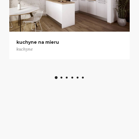
kuchyňa s obývačkou
kuchyne