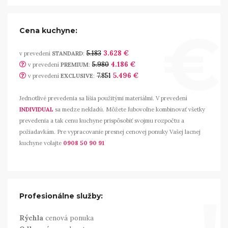
€
Cena kuchyne:
5.183
3.628 €
v prevedení
STANDARD
:
5.980
4.186 €
v prevedení
PREMIUM
:
7.851
5.496 €
v prevedení
EXCLUSIVE
:
Jednotlivé prevedenia sa líšia použitými materiálmi. V prevedení
INDIVIDUAL
sa medze nekladú. Môžete ľubovoľne kombinovať všetky
prevedenia a tak cenu kuchyne prispôsobiť svojmu rozpočtu a
požiadavkám. Pre vypracovanie presnej cenovej ponuky Vašej lacnej
kuchyne volajte
0908 50 90 91
Profesionálne služby:
Rýchla
cenová ponuka