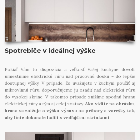
Spotrebiče v ideálnej výške
Pokiaľ Vám to dispozícia a veľkosť Vašej kuchyne dovolí,
umiestnime elektrickú rúru nad pracovnú dosku – do lepšie
dostupnej výšky. V prípade, že uvažujete v kuchyni použiť aj
mikrovlnnú rúru, doporučujeme ju osadiť nad elektrickú rúru
do vysokej skrine. V takomto prípade znížime spodnú hranu
elektrickej rúry a tým aj celej zostavy.
Ako vidíte na obrázku,
hrana sa znižuje o výšku výsuvu na príbory a varešky tak,
aby línie dokonale ladili s vedľajšími skrinkami.