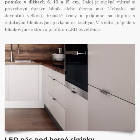
ponuke v dĺžkach 6, 10 a 15 cm.
Ďalej je možné vybrať si
povrchovú úpravu hliník alebo čierna mat. Úchytka má
decentnú veľkosť, hranaté tvary a príjemne sa dopĺňa s
ostatnými hliníkovými prvkami na kuchyni. V tomto prípade s
hliníkovým soklom a profilom LED osvetlenia.
LED pás pod horné skrinky