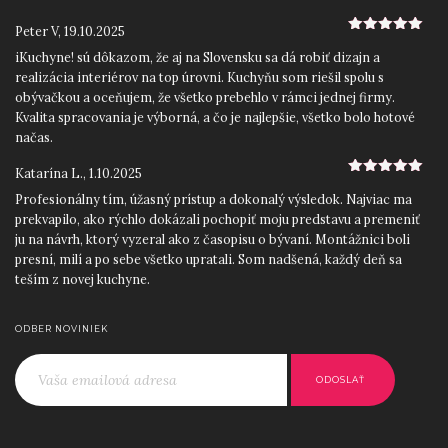
Peter V
,
19.10.2025
5
z 5
iKuchyne! sú dôkazom, že aj na Slovensku sa dá robiť dizajn a
realizácia interiérov na top úrovni. Kuchyňu som riešil spolu s
obývačkou a oceňujem, že všetko prebehlo v rámci jednej firmy.
Kvalita spracovania je výborná, a čo je najlepšie, všetko bolo hotové
načas.
Katarína L.
,
1.10.2025
5
z 5
Profesionálny tím, úžasný prístup a dokonalý výsledok. Najviac ma
prekvapilo, ako rýchlo dokázali pochopiť moju predstavu a premeniť
ju na návrh, ktorý vyzeral ako z časopisu o bývaní. Montážnici boli
presní, milí a po sebe všetko upratali. Som nadšená, každý deň sa
teším z novej kuchyne.
Roman D.
,
12.9.2025
5
z 5
ODBER NOVINIEK
Skvelý prístup od začiatku do konca. Ocenil som najmä precízne
zameranie priestoru a odborné rady pri výbere materiálov a
jednoducho ľudský prístup. iKuchyne! sa postarali o všetko: návrh,
výrobu aj montáž. Výsledkom je moderná kuchyňa na mieru, ktorá
perfektne zapadla do nášho nového bytu.