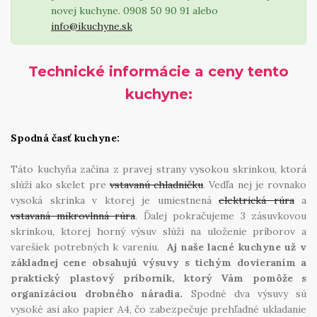
novej kuchyne. 0908 50 90 91 alebo
info@ikuchyne.sk
Technické informácie a ceny tento
kuchyne:
Spodná časť kuchyne:
Táto kuchyňa začína z pravej strany vysokou skrinkou, ktorá
slúži ako skelet pre
vstavanú chladničku
. Vedľa nej je rovnako
vysoká skrinka v ktorej je umiestnená
elektrická rúra
a
vstavaná mikrovlnná rúra
. Ďalej pokračujeme 3 zásuvkovou
skrinkou, ktorej horný výsuv slúži na uloženie príborov a
varešiek potrebných k vareniu.
Aj naše lacné kuchyne už v
základnej cene obsahujú výsuvy s tichým dovieraním a
praktický plastový príborník, ktorý Vám pomôže s
organizáciou drobného náradia.
Spodné dva výsuvy sú
vysoké asi ako papier A4, čo zabezpečuje prehľadné ukladanie