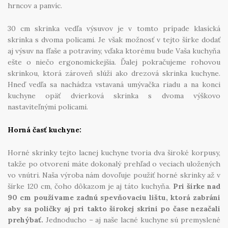
hrncov a panvíc.
30 cm skrinka vedľa výsuvov je v tomto prípade klasícká
skrinka s dvoma policami. Je však možnosť v tejto šírke dodať
aj výsuv na fľaše a potraviny, vďaka ktorému bude Vaša kuchyňa
ešte o niečo ergonomickejšia. Ďalej pokračujeme rohovou
skrinkou, ktorá zároveň slúži ako drezová skrinka kuchyne.
Hneď vedľa sa nachádza vstavaná umývačka riadu a na konci
kuchyne opäť dvierková skrinka s dvoma výškovo
nastaviteľnými policami.
Horná časť kuchyne:
Horné skrinky tejto lacnej kuchyne tvoria dva široké korpusy,
takže po otvorení máte dokonalý prehľad o veciach uložených
vo vnútri. Naša výroba nám dovoľuje použiť horné skrinky až v
šírke 120 cm, čoho dôkazom je aj táto kuchyňa.
Pri šírke nad
90 cm používame zadnú spevňovaciu lištu, ktorá zabráni
aby sa poličky aj pri takto širokej skrini po čase nezačali
prehýbať.
Jednoducho – aj naše lacné kuchyne sú premyslené