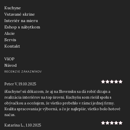
Kuchyne
Vstavané skrine
Interiér na mieru
Eshop s nábytkom
Akcie
Servis
Kontakt
VšOP
Návod
RECENZIE ZÁKAZNÍKOV
Peter V
,
19.10.2025
5
z 5
iKuchyne! sú dôkazom, že aj na Slovensku sa dá robiť dizajn a
realizácia interiérov na top úrovni. Kuchyňu som riešil spolu s
obývačkou a oceňujem, že všetko prebehlo v rámci jednej firmy.
Kvalita spracovania je výborná, a čo je najlepšie, všetko bolo hotové
načas.
Katarína L.
,
1.10.2025
5
z 5