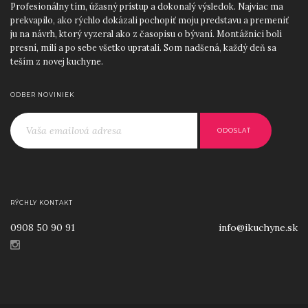
Profesionálny tím, úžasný prístup a dokonalý výsledok. Najviac ma
prekvapilo, ako rýchlo dokázali pochopiť moju predstavu a premeniť
ju na návrh, ktorý vyzeral ako z časopisu o bývaní. Montážnici boli
presní, milí a po sebe všetko upratali. Som nadšená, každý deň sa
teším z novej kuchyne.
Roman D.
,
12.9.2025
5
z 5
ODBER NOVINIEK
Skvelý prístup od začiatku do konca. Ocenil som najmä precízne
zameranie priestoru a odborné rady pri výbere materiálov a
jednoducho ľudský prístup. iKuchyne! sa postarali o všetko: návrh,
výrobu aj montáž. Výsledkom je moderná kuchyňa na mieru, ktorá
perfektne zapadla do nášho nového bytu.
Lucia H.
,
25.8.2025
5
z 5
Po viacerých zlých skúsenostiach s inými firmami som mala obavy,
RÝCHLY KONTAKT
no iKuchyne! ma úplne presvedčili. Dizajnérka bola mimoriadne
0908 50 90 91
info@ikuchyne.sk
trpezlivá a kreatívna, pomohla mi skombinovať farby aj spotrebiče
tak, aby všetko ladilo. Kuchyňa je krásna, praktická a presne
prispôsobená našim potrebám. Ďakujem a odporúčam každému,
kto chce kvalitu bez kompromisov.
Marek P.
,
15.8.2025
5
z 5