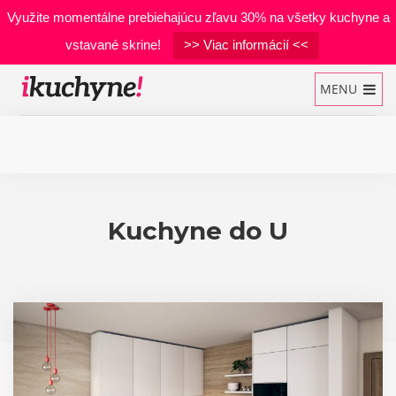
Využite momentálne prebiehajúcu zľavu 30% na všetky kuchyne a
vstavané skrine!
>> Viac informácií <<
MENU
Kuchynské linky
Kuchyne do U
Vstavané skrine
Manželské postele
Realizácie
Materiály
Developerské projekty