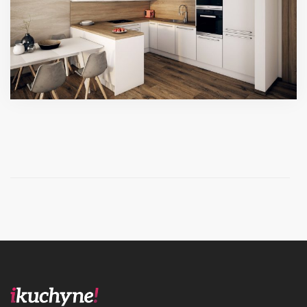
Úvod
Prebiehajúce akcie
O nás
Kontakt
Kuchynské štúdio Bratislava