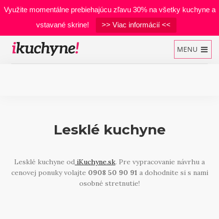
Využite momentálne prebiehajúcu zľavu 30% na všetky kuchyne a
vstavané skrine!
>> Viac informácií <<
MENU
Kuchynské linky
Lesklé kuchyne
Vstavané skrine
Manželské postele
Lesklé kuchyne od
iKuchyne.sk
. Pre vypracovanie návrhu a
Realizácie
cenovej ponuky volajte
0908 50 90 91
a dohodnite si s nami
Materiály
osobné stretnutie!
Developerské projekty