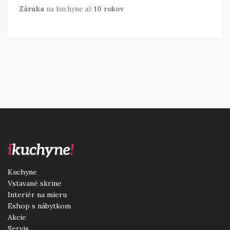
Záruka
na kuchyne až
10 rokov
Sorry, no results were found, search again?
Kuchyne
Vstavané skrine
Interiér na mieru
Eshop s nábytkom
Akcie
Servis