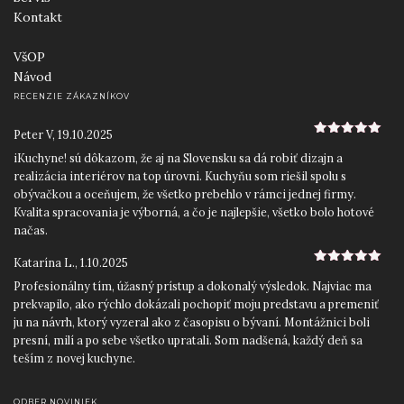
Kontakt
VšOP
Návod
RECENZIE ZÁKAZNÍKOV
Peter V
,
19.10.2025
5
z 5
iKuchyne! sú dôkazom, že aj na Slovensku sa dá robiť dizajn a
realizácia interiérov na top úrovni. Kuchyňu som riešil spolu s
obývačkou a oceňujem, že všetko prebehlo v rámci jednej firmy.
Kvalita spracovania je výborná, a čo je najlepšie, všetko bolo hotové
načas.
Katarína L.
,
1.10.2025
5
z 5
Profesionálny tím, úžasný prístup a dokonalý výsledok. Najviac ma
prekvapilo, ako rýchlo dokázali pochopiť moju predstavu a premeniť
ju na návrh, ktorý vyzeral ako z časopisu o bývaní. Montážnici boli
presní, milí a po sebe všetko upratali. Som nadšená, každý deň sa
teším z novej kuchyne.
Roman D.
,
12.9.2025
5
z 5
ODBER NOVINIEK