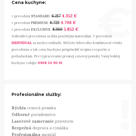
€
Cena kuchyne:
6.217
4.352 €
v prevedení
STANDARD
:
6.723
4.706 €
v prevedení
PREMIUM
:
8.360
5.852 €
v prevedení
EXCLUSIVE
:
Jednotlivé prevedenia sa líšia použitými materiálmi. V prevedení
INDIVIDUAL
sa medze nekladú. Môžete ľubovoľne kombinovať všetky
prevedenia a tak cenu kuchyne prispôsobiť svojmu rozpočtu a
požiadavkám. Pre vypracovanie presnej cenovej ponuky Vašej lesklej
kuchyne volajte
0908 50 90 91
!
Profesionálne služby:
Rýchla
cenová ponuka
Odborné
poradenstvo
Laserové zameranie
priestoru
Bezpečná
doprava a vynáška
Profesionálna
montáž