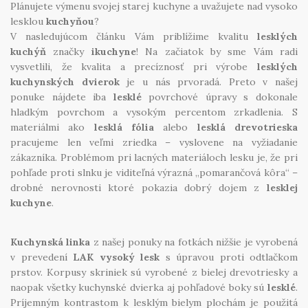
Úvod
Plánujete výmenu svojej starej kuchyne a uvažujete nad vysoko
lesklou
kuchyňou
?
Prebiehajúce akcie
V nasledujúcom článku Vám priblížime kvalitu
lesklých
kuchýň
značky
ikuchyne
! Na začiatok by sme Vám radi
O nás
vysvetlili, že kvalita a precíznosť pri výrobe
lesklých
kuchynských dvierok
je u nás prvoradá. Preto v našej
Kontakt
ponuke nájdete iba
lesklé
povrchové úpravy s dokonale
Kuchynské štúdio Bratislava
hladkým povrchom a vysokým percentom zrkadlenia. S
materiálmi ako
lesklá fólia
alebo
lesklá drevotrieska
pracujeme len veľmi zriedka – vyslovene na vyžiadanie
zákazníka. Problémom pri lacných materiáloch lesku je, že pri
pohľade proti slnku je viditeľná výrazná „pomarančová kôra“ –
drobné nerovnosti ktoré pokazia dobrý dojem z
lesklej
kuchyne
.
Kuchynská linka
z našej ponuky na fotkách nižšie je vyrobená
v prevedení
LAK vysoký lesk
s úpravou proti odtlačkom
prstov. Korpusy skriniek sú vyrobené z bielej drevotriesky a
naopak všetky kuchynské dvierka aj pohľadové boky sú
lesklé
.
Príjemným kontrastom k lesklým bielym plochám je použitá