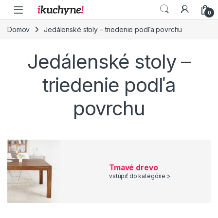
Skip to navigation
Skip to content
0
Domov
Jedálenské stoly – triedenie podľa povrchu
Jedálenské stoly –
triedenie podľa
povrchu
Tmavé drevo
vstúpiť do kategórie >