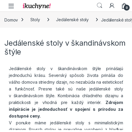
Skip to navigation
Skip to content
0
Domov
Stoly
Jedálenské stoly
Jedálenské stol
Jedálenské stoly v škandinávskom
štýle
Jedálenské stoly v škandinávskom štýle prinášajú
jednoduchú krásu.
Severský spôsob života prináša do
vášho domova striedmy dizajn, no nezabúda na estetickosť
a funkčnosť. Presne také sú naše jedálenské stoly
v škandinávskom štýle. Kombinácia chladného dizajnu a
praktickosti je vhodná pre každý interiér.
Zdrojom
inšpirácie je jednoduchosť v spojení s prírodou za
dostupné ceny.
V ponuke máme jedálenské stoly s minimalistickým
dizajnom. Povrch stolov je prevažne vyrobený z hladkej