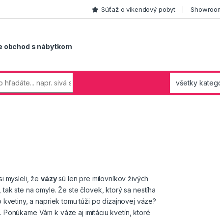
Súťaž o víkendový pobyt
Showroom
e obchod s nábytkom
si mysleli, že
vázy
sú len pre milovníkov živých
 tak ste na omyle. Že ste človek, ktorý sa nestíha
o kvetiny, a napriek tomu túži po dizajnovej váze?
. Ponúkame Vám k váze aj imitáciu kvetín, ktoré