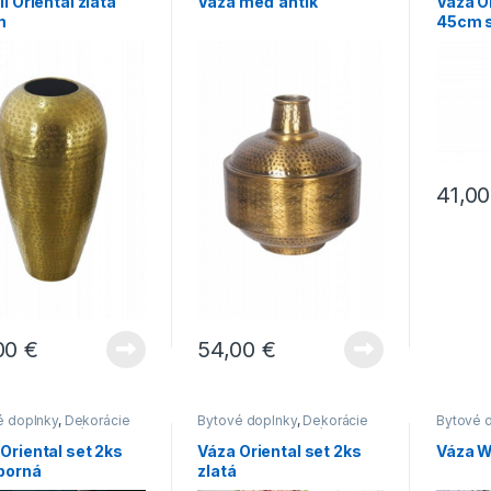
II Oriental zlatá
Váza meď antik
Váza O
m
45cm s
41,0
00
€
54,00
€
é doplnky
,
Dekorácie
Bytové doplnky
,
Dekorácie
Bytové 
tu
,
Novinky
,
Vázy
do bytu
,
Novinky
,
Vázy
Vázy
Oriental set 2ks
Váza Oriental set 2ks
Váza W
eborná
zlatá