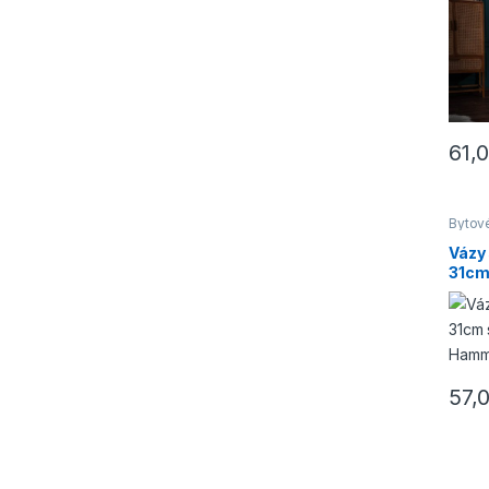
61,
Bytov
Vázy
Vázy 
31cm
Hamm
57,