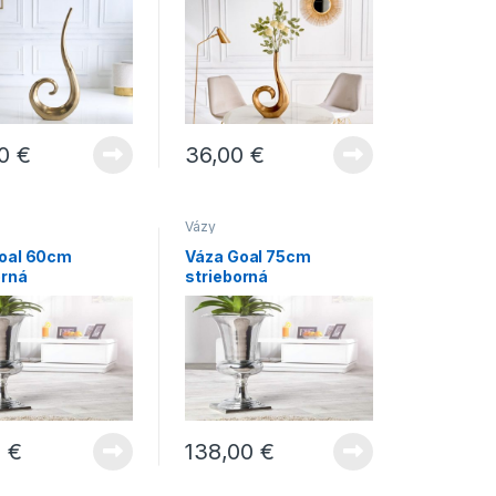
00
€
36,00
€
Vázy
oal 60cm
Váza Goal 75cm
orná
strieborná
0
€
138,00
€