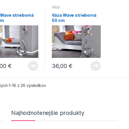
Vázy
 Wave strieborná
Váza Wave strieborná
cm
50 cm
,00
€
36,00
€
ých 1–16 z 26 výsledkov
Najhodnotenejšie produkty