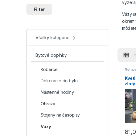
vyzeraj
Filter
Vázy s
okrem 
môžete
Všetky kategórie
Naše k
ponuke
ich roz
Bytové doplnky
kľudne
nudný k
Koberce
Bytov
do by
zatoče
Kveti
Dekorácie do bytu
úzke h
zlatý
kytice,
Nástenné hodiny
môžete
Obrazy
Krás
červ
Stojany na časopisy
aleb
Vázy
81,
V príp