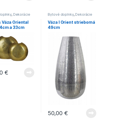
doplnky
,
Dekorácie
Bytové doplnky
,
Dekorácie
Novinky
,
Vázy
do bytu
,
Novinky
,
Vázy
s Váza Oriental
Váza I Orient strieborná
44cm a 33cm
49cm
00
€
50,00
€
,
-
INŠPIRÁCIE
Produkty v realizáciach
22.