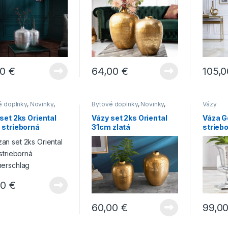
00
€
64,00
€
105,
é doplnky
,
Novinky
,
Bytové doplnky
,
Novinky
,
Vázy
Vázy
set 2ks Oriental
Vázy set 2ks Oriental
Váza G
 strieborná
31cm zlatá
strieb
erschlag
Hammerschlag
00
€
99,0
60,00
€