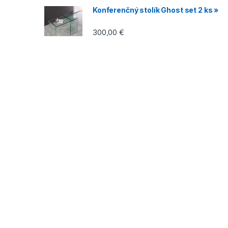
Konferenčný stolík Ghost set 2 ks »
300,00
€
prihláste sa na odber noviniek