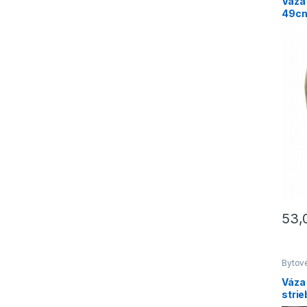
Váza 
49c
53,
Bytov
do by
Váza 
stri