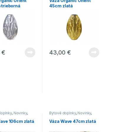
rganic Orient
Váza Organic Orient
trieborná
45cm zlatá
0
€
43,00
€
doplnky
,
Novinky
,
Bytové doplnky
,
Novinky
,
Vázy
ave 106cm zlatá
Váza Wave 47cm zlatá