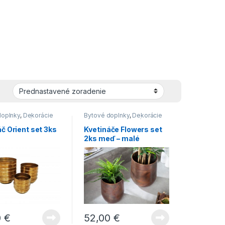
doplnky
,
Dekorácie
Bytové doplnky
,
Dekorácie
Novinky
,
Vázy
do bytu
,
Novinky
,
Vázy
č Orient set 3ks
Kvetináče Flowers set
2ks meď – malé
0
€
52,00
€