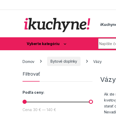
Skip to navigation
Skip to content
iKuchyn
Hľadaj:
Vyberte kategóriu
Domov
Bytové doplnky
Vázy
Filtrovať
Vázy
Podľa ceny:
Ak ste 
kvetov,
starať 
Cena:
30 €
—
140 €
Minimálna cena
Maximálna cena
Nevadí