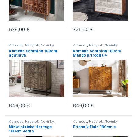
736,00
€
628,00
€
Komody
,
Nábytok
,
Novinky
Komody
,
Nábytok
,
Novinky
Komoda Scorpion 100cm
Komoda Scorpion 100cm
agát sivá
Mango prírodná »
646,00
€
646,00
€
Komody
,
Nábytok
,
Novinky
,
Komody
,
Nábytok
,
Novinky
Regály
,
Skrine
Nízka skrinka Heritage
Príboník Fluid 160cm »
160cm Jedľa