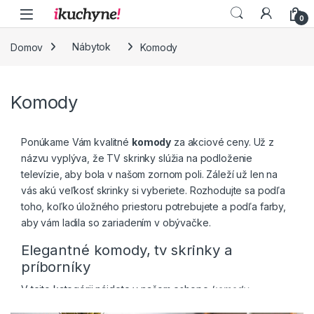
Skip to navigation
Skip to content
0
Domov
Nábytok
Komody
Komody
Ponúkame Vám kvalitné
komody
za akciové ceny. Už z
názvu vyplýva, že TV skrinky slúžia na podloženie
televízie, aby bola v našom zornom poli. Záleží už len na
vás akú veľkosť skrinky si vyberiete. Rozhodujte sa podľa
toho, koľko úložného priestoru potrebujete a podľa farby,
aby vám ladila so zariadením v obývačke.
Elegantné komody, tv skrinky a
príborníky
V tejto kategórii nájdete v našom eshope
komody
,
príborníky
a
tv skrinky
. Väčšina produktov je z obľúbeného