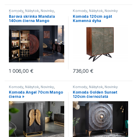
Komody
,
Nábytok
,
Novinky
,
Komody
,
Nábytok
,
Novinky
Regály
,
Skrine
Barová skrinka Mandala
Komoda 120cm agát
140cm čierna Mango
Kamenná dyha
1 006,00
€
736,00
€
Komody
,
Nábytok
,
Novinky
,
Komody
,
Nábytok
,
Novinky
Regály
,
Skrine
Komoda Angel 70cm Mango
Komoda Golden Sunset
čierna »
120cm čiernozlatá