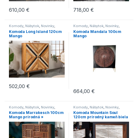
610,00
€
718,00
€
Komody
,
Nábytok
,
Novinky
,
Komody
,
Nábytok
,
Novinky
,
Skrine
Skrine
Komoda Long Island 120cm
Komoda Mandala 100cm
Mango
Mango
502,00
€
664,00
€
Komody
,
Nábytok
,
Novinky
,
Komody
,
Nábytok
,
Novinky
,
Regály
,
Skrine
Obývacie steny
Komoda Marrakesch 100cm
Komoda Mountain Soul
Mango prírodná »
120cm prírodný kameň biela