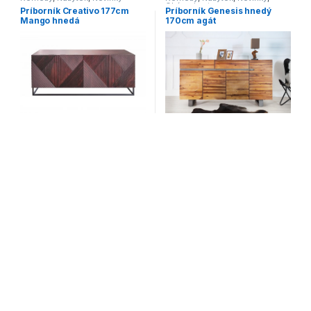
Obývacie steny
Príborník Creativo 177cm
Príborník Genesis hnedý
Mango hnedá
170cm agát
709,00
€
621,00
€
Komody
,
Nábytok
,
Novinky
,
Komody
,
Nábytok
,
Novinky
,
Skrine
Regály
Príborník Golden Sunset
Príborník Heritage 150cm
177cm Mangové drevo
Jedľa
556,00
€
718,00
€