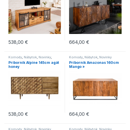
538,00
€
664,00
€
Komody
,
Nábytok
,
Novinky
,
Komody
,
Nábytok
,
Novinky
Obývacie steny
Príborník Alpine 145cm agát
Príborník Amazonas 160cm
honey
Mango »
538,00
€
664,00
€
Komody
,
Nábytok
,
Novinky
Komody
,
Nábytok
,
Novinky
,