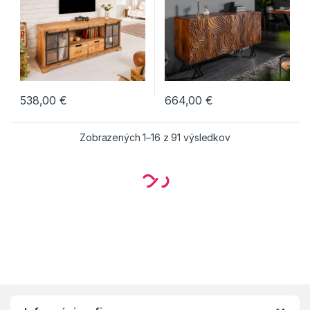
538,00
€
664,00
€
Komody
,
Nábytok
,
Novinky
,
Komody
,
Nábytok
,
Novinky
Obývacie steny
Príborník Alpine 145cm agát
Príborník Amazonas 160cm
honey
Mango »
538,00
€
664,00
€
Komody
,
Nábytok
,
Novinky
Komody
,
Nábytok
,
Novinky
,
Obývacie steny
Príborník Creativo 177cm
Príborník Genesis hnedý
Mango hnedá
170cm agát
621,00
€
709,00
€