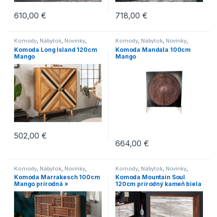
610,00
€
718,00
€
Komody
,
Nábytok
,
Novinky
,
Komody
,
Nábytok
,
Novinky
,
Skrine
Skrine
Komoda Long Island 120cm
Komoda Mandala 100cm
Mango
Mango
502,00
€
664,00
€
Komody
,
Nábytok
,
Novinky
,
Komody
,
Nábytok
,
Novinky
,
Regály
,
Skrine
Obývacie steny
Komoda Marrakesch 100cm
Komoda Mountain Soul
Mango prírodná »
120cm prírodný kameň biela