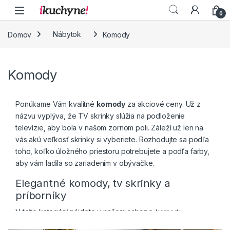
Skip to navigation
Skip to content
0
Domov
Nábytok
Komody
Komody
Ponúkame Vám kvalitné
komody
za akciové ceny. Už z
názvu vyplýva, že TV skrinky slúžia na podloženie
televízie, aby bola v našom zornom poli. Záleží už len na
vás akú veľkosť skrinky si vyberiete. Rozhodujte sa podľa
toho, koľko úložného priestoru potrebujete a podľa farby,
aby vám ladila so zariadením v obývačke.
Elegantné komody, tv skrinky a
príborníky
V tejto kategórii nájdete v našom eshope
komody
,
príborníky
a
tv skrinky
. Väčšina produktov je z obľúbeného