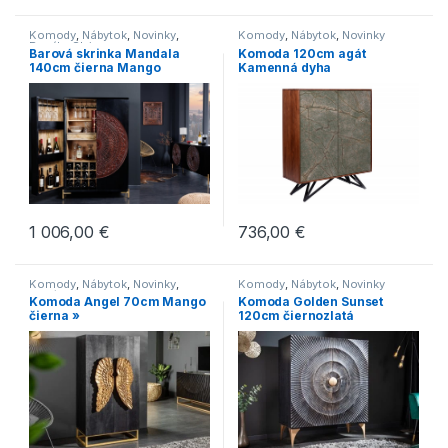
Komody
,
Nábytok
,
Novinky
,
Komody
,
Nábytok
,
Novinky
Regály
,
Skrine
Barová skrinka Mandala
Komoda 120cm agát
140cm čierna Mango
Kamenná dyha
1 006,00
€
736,00
€
Komody
,
Nábytok
,
Novinky
,
Komody
,
Nábytok
,
Novinky
Regály
,
Skrine
Komoda Angel 70cm Mango
Komoda Golden Sunset
čierna »
120cm čiernozlatá