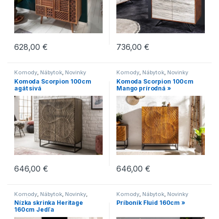
628,00
€
736,00
€
Komody
,
Nábytok
,
Novinky
Komody
,
Nábytok
,
Novinky
Komoda Scorpion 100cm
Komoda Scorpion 100cm
agát sivá
Mango prírodná »
646,00
€
646,00
€
Komody
,
Nábytok
,
Novinky
,
Komody
,
Nábytok
,
Novinky
Regály
,
Skrine
Nízka skrinka Heritage
Príboník Fluid 160cm »
160cm Jedľa