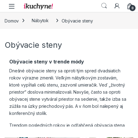
Skip to navigation
Skip to content
0
Domov
Nábytok
Obývacie steny
Obývacie steny
Obývacie steny v trende módy
Dnešné obývacie steny sa oproti tým spred dvadsiatich
rokov výrazne zmenili. Veľkým nábytkovým zostavám,
ktoré vypĺňali celú stenu, zazvonil umieračik. Veď „životný
priestor“ doslova minimalizovali. Navyše, často sa oproti
obývacej stene vytváral priestor na
sedenie
, takže izba sa
zúžila na úzky priechodový pás. A v ňom bol nalepený aj
konferenčný stolík
.
Trendom posledných rokov je odľahčená obývacia stena
tvorená neraz solitérnymi skrinkami namontovanými priamo