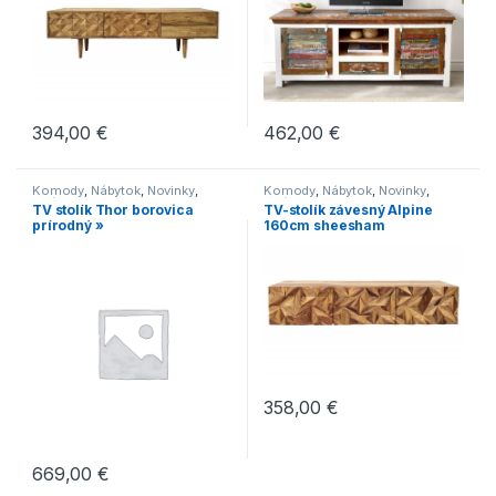
a zároveň by narúšali pocit harmónie, ktorú moderné
obývacie steny vytvárajú.
394,00
€
462,00
€
Komody
,
Nábytok
,
Novinky
,
Komody
,
Nábytok
,
Novinky
,
Obývacie steny
,
Skrine
Obývacie steny
TV stolík Thor borovica
TV-stolík závesný Alpine
prírodný »
160cm sheesham
358,00
€
669,00
€