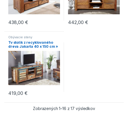
438,00
€
442,00
€
Obývacie steny
Tv stolík z recyklovaného
dreva Jakarta 40 x 150 cm »
419,00
€
Zobrazených 1–16 z 17 výsledkov