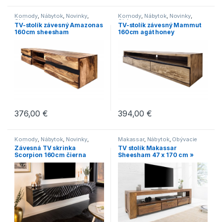
Komody
,
Nábytok
,
Novinky
,
Komody
,
Nábytok
,
Novinky
,
Obývacie steny
Obývacie steny
TV-stolík závesný Amazonas
TV-stolík závesný Mammut
160cm sheesham
160cm agát honey
376,00
€
394,00
€
Komody
,
Nábytok
,
Novinky
,
Makassar
,
Nábytok
,
Obývacie
Obývacie steny
steny
Závesná TV skrinka
TV stolík Makassar
Scorpion 160cm čierna
Sheesham 47 x 170 cm »
Mango