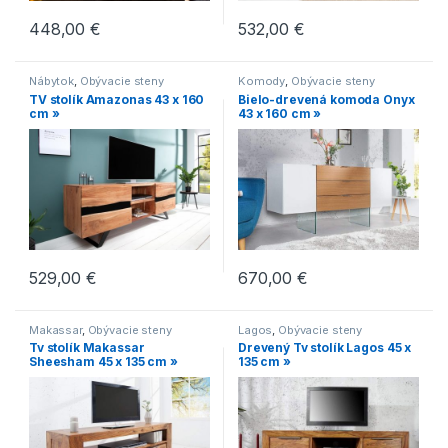
448,00
€
532,00
€
Nábytok
,
Obývacie steny
Komody
,
Obývacie steny
TV stolík Amazonas 43 x 160
Bielo-drevená komoda Onyx
cm »
43 x 160 cm »
529,00
€
670,00
€
Makassar
,
Obývacie steny
Lagos
,
Obývacie steny
Tv stolík Makassar
Drevený Tv stolík Lagos 45 x
Sheesham 45 x 135 cm »
135 cm »