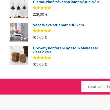
Čierno-zlatá závesná lampa Studio 3 »
Hodnotenie
229,00
€
5.00
z 5
Váza Wave strieborná 106 cm
Hodnotenie
105,00
€
5.00
z 5
Drevený konferenčný stolík Makassar
- set 2 ks »
Hodnotenie
105,00
€
5.00
z 5