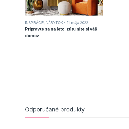
,
-
INŠPIRÁCIE
NÁBYTOK
11. mája 2022
Pripravte sa na leto: zútulnite si váš
,
INŠPIRÁCIE
Pro
domov
októbra 2021
Retro vo vaše
to ako stvor
Odporúčané produkty