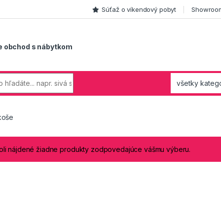
Súťaž o víkendový pobyt
Showroom
e obchod s nábytkom
koše
li nájdené žiadne produkty zodpovedajúce vášmu výberu.