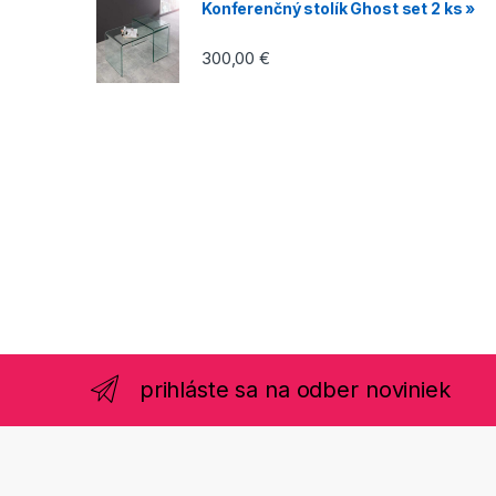
Konferenčný stolík Ghost set 2 ks »
300,00
€
prihláste sa na odber noviniek