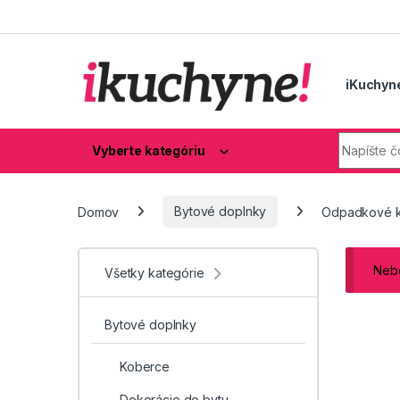
Skip to navigation
Skip to content
iKuchyn
Hľadaj:
Vyberte kategóriu
Domov
Bytové doplnky
Odpadkové 
Nebo
Všetky kategórie
Bytové doplnky
Koberce
Dekorácie do bytu