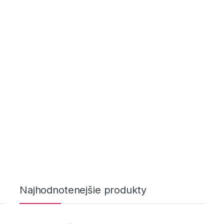
-
dukty v realizáciach
13.
j kuchyni? Príborník je na
ený
,
-
INŠPIRÁCIE
Produkty v realizáciach
12.
októbra 2021
Ako na futuristický štýl v obývačke?
Najhodnotenejšie produkty