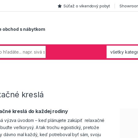
Súťaž o víkendový pobyt
Showroom
e obchod s nábytkom
xačné kreslá
ačné kreslá do každej rodiny
á výzva úvodom – keď plánujete zakúpiť relaxačné
 buďte veľkorysý. A tak trochu egoistický, pretože
y dávno mal každý, keď potreboval byť sám, svoju