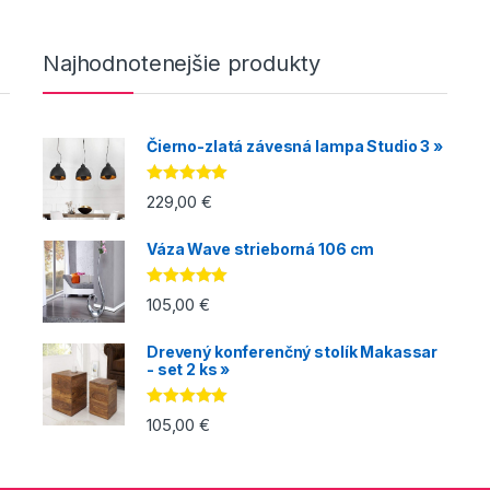
Najhodnotenejšie produkty
Čierno-zlatá závesná lampa Studio 3 »
Hodnotenie
229,00
€
5.00
z 5
Váza Wave strieborná 106 cm
Hodnotenie
105,00
€
5.00
z 5
Drevený konferenčný stolík Makassar
- set 2 ks »
Hodnotenie
105,00
€
5.00
z 5