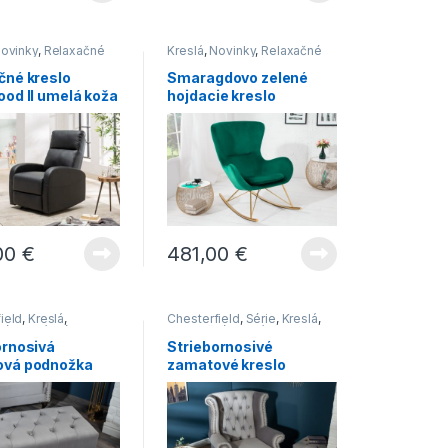
ovinky
,
Relaxačné
Kreslá
,
Novinky
,
Relaxačné
kreslá
čné kreslo
Smaragdovo zelené
ood II umelá koža
hojdacie kreslo
Scandinavia Swing »
,
-
INŠPIRÁCIE
Produkty v realizáciach
22.
septembra 2021
00
€
481,00
€
Trend roka 2021 – mramor v
domácnosti
ield
,
Kreslá
,
Chesterfield
,
Série
,
Kreslá
,
é kreslá
,
Série
,
Relaxačné kreslá
,
Novinky
ky
ornosivá
Striebornosivé
ová podnožka
zamatové kreslo
rfield
Chesterfield