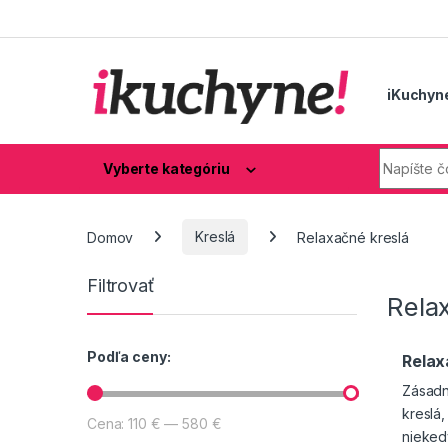
Skip to navigation
Skip to content
iKuchyn
Hľadaj:
Vyberte kategóriu
Domov
Kreslá
Relaxačné kreslá
Filtrovať
Rela
Podľa ceny:
Relax
Zásadn
kreslá,
Cena:
110 €
—
580 €
Minimálna cena
Maximálna cena
nieked