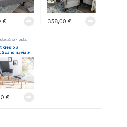
0
€
358,00
€
elaxačné kreslá
,
t kreslo a
t Scandinavia »
00
€