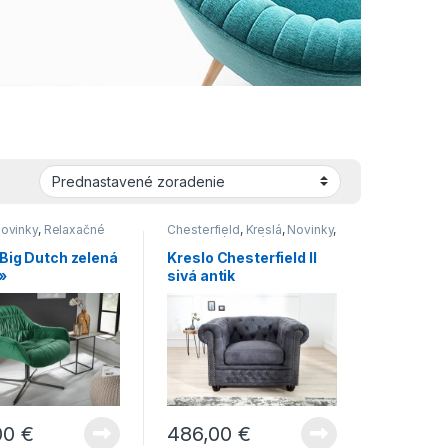
ovinky
,
Relaxačné
Chesterfield
,
Kreslá
,
Novinky
,
Relaxačné kreslá
 Big Dutch zelená
Kreslo Chesterfield II
»
sivá antik
00
€
486,00
€