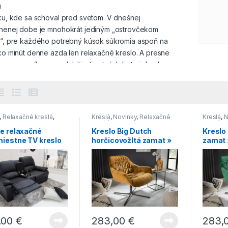
ú
ku, kde sa schoval pred svetom. V dnešnej
nenej dobe je mnohokrát jediným „ostrovčekom
“, pre každého potrebný kúsok súkromia aspoň na
ko minút denne azda len relaxačné kreslo. A presne
to pomocníkov pre dobitie životných bateriek, aby
mi nezvíťazil stres, nájdete v našom e-shope
ej rozmanitosti.
čné kreslo môže byť schované spálni alebo „zašité“
,
Relaxačné kreslá
,
Kreslá
,
Novinky
,
Relaxačné
Kreslá
,
N
vacej stene
. Aby splnilo svoj účel, musíte pri jeho
ky
kreslá
kreslá
ne relaxačné
Kreslo Big Dutch
Kreslo
 zohľadniť niekoľko základných požiadaviek, no
miestne TV kreslo
horčicovožltá zamat »
zamat 
ň sa vybrané kreslo nesmie „biť“ s ostatným
ywood »
om, ktorý sa v danom priestore nachádza.
ke relaxačné kreslá v konzervatívnej
tilkovej“ farebnosti
j ponuke sú relaxačné kreslá moderné (COMBO)
ervatívne (JOSEPHINE), tvarovo a materiálovo
,00
€
283,00
€
283,