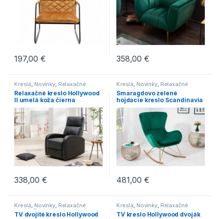
v súčasnosti zariadených bytov.
Takže neváhajte, vyberajte a nakupujte.
197,00
€
358,00
€
Kreslá
,
Novinky
,
Relaxačné
Kreslá
,
Novinky
,
Relaxačné
kreslá
kreslá
Relaxačné kreslo Hollywood
Smaragdovo zelené
II umelá koža čierna
hojdacie kreslo Scandinavia
Swing »
338,00
€
481,00
€
Kreslá
,
Novinky
,
Relaxačné
Kreslá
,
Novinky
,
Relaxačné
kreslá
,
Sedenie
kreslá
TV dvojité kreslo Hollywood
TV kreslo Hollywood dvoják