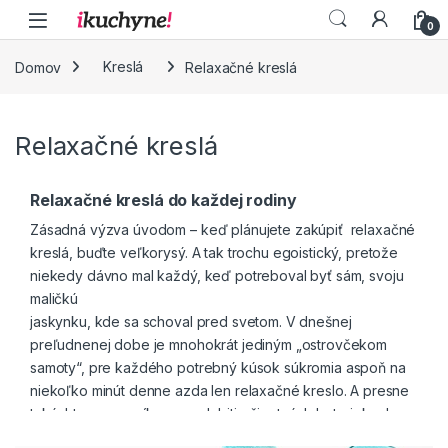
Skip to navigation
Skip to content
0
Domov
Kreslá
Relaxačné kreslá
Relaxačné kreslá
Relaxačné kreslá do každej rodiny
Zásadná výzva úvodom – keď plánujete zakúpiť relaxačné
kreslá, buďte veľkorysý. A tak trochu egoistický, pretože
niekedy dávno mal každý, keď potreboval byť sám, svoju
maličkú
jaskynku, kde sa schoval pred svetom. V dnešnej
preľudnenej dobe je mnohokrát jediným „ostrovčekom
samoty“, pre každého potrebný kúsok súkromia aspoň na
niekoľko minút denne azda len relaxačné kreslo. A presne
takýchto pomocníkov pre dobitie životných bateriek, aby
nad vami nezvíťazil stres, nájdete v našom e-shope