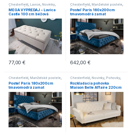
Chesterfield
,
Lavice
,
Novinky
,
Chesterfield
,
Manželské postele
,
Sedenie
,
Série
Novinky
,
Postele
MEGA VÝPREDAJ – Lavica
Posteľ Paris 160x200cm
Castle 100 cm béžová
tmavomodrá zamat
77,00
€
642,00
€
Chesterfield
,
Manželské postele
,
Chesterfield
,
Novinky
,
Pohovky
,
Novinky
,
Postele
Sedenie
,
Série
Posteľ Paris 180x200cm
Rozkladacia pohovka
tmavomodrá zamat
Maison Belle Affaire 220cm
prírodná