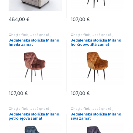
484,00
€
107,00
€
Chesterfield
,
Jedálenské
Chesterfield
,
Jedálenské
stoličky
,
Jedálenské stoličky s
stoličky
,
Jedálenské stoličky s
Jedálenská stolička Milano
Jedálenská stolička Milano
čalúneným sedákom
,
čalúneným sedákom
,
hnedá zamat
horčicovo žltá zamat
Jedálenské stoličky s klasickými
Jedálenské stoličky s klasickými
nohami
,
Jedálenské stoličky v
nohami
,
Jedálenské stoličky v
modernom štýle
,
Novinky
,
Série
,
modernom štýle
,
Novinky
,
Série
,
Stoličky
Stoličky
107,00
€
107,00
€
Chesterfield
,
Jedálenské
Chesterfield
,
Jedálenské
stoličky
,
Jedálenské stoličky s
stoličky
,
Jedálenské stoličky s
Jedálenská stolička Milano
Jedálenská stolička Milano
čalúneným sedákom
,
čalúneným sedákom
,
petrolejová zamat
sivá zamat
Jedálenské stoličky s klasickými
Jedálenské stoličky s klasickými
nohami
,
Jedálenské stoličky v
nohami
,
Jedálenské stoličky v
modernom štýle
,
Novinky
,
Série
,
modernom štýle
,
Novinky
,
Série
,
Stoličky
Stoličky