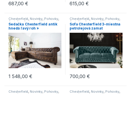
615,00
€
687,00
€
Chesterfield
,
Novinky
,
Pohovky
,
Chesterfield
,
Novinky
,
Pohovky
,
Sedačky
,
Sedenie
,
Série
Sedačky
,
Sedenie
,
Série
Sedačka Chesterfield antik
Sofa Chesterfield 3-miestna
hnedá ľavý roh »
petrolejová zamat
700,00
€
1 548,00
€
Chesterfield
,
Novinky
,
Pohovky
,
Chesterfield
,
Novinky
,
Pohovky
,
Sedačky
,
Sedenie
Sedačky
,
Sedenie
,
Série
Sofa Chesterfield 3-miestna
Sofa Chesterfield II 2-
zamat zelená »
miestna 150 cm sivá antik »