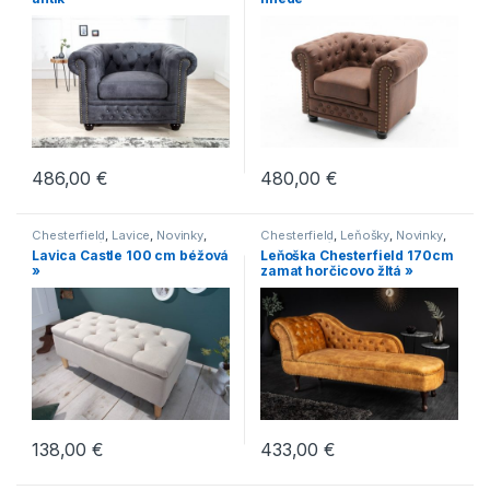
486,00
€
480,00
€
Chesterfield
,
Lavice
,
Novinky
,
Chesterfield
,
Leňošky
,
Novinky
,
Sedenie
,
Série
Sedenie
,
Série
Lavica Castle 100 cm béžová
Leňoška Chesterfield 170cm
»
zamat horčicovo žltá »
138,00
€
433,00
€