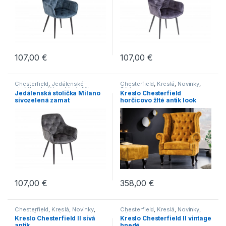
107,00
€
107,00
€
Chesterfield
,
Jedálenské
Chesterfield
,
Kreslá
,
Novinky
,
stoličky
,
Jedálenské stoličky s
Série
Jedálenská stolička Milano
Kreslo Chesterfield
čalúneným sedákom
,
sivozelená zamat
horčicovo žlté antik look
Jedálenské stoličky s klasickými
nohami
,
Jedálenské stoličky v
modernom štýle
,
Novinky
,
Série
,
Stoličky
358,00
€
107,00
€
Chesterfield
,
Kreslá
,
Novinky
,
Chesterfield
,
Kreslá
,
Novinky
,
Relaxačné kreslá
Série
Kreslo Chesterfield II sivá
Kreslo Chesterfield II vintage
antik
hnedé