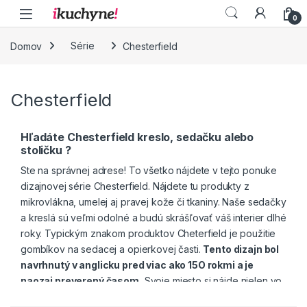
Skip to navigation
Skip to content
0
Domov
Série
Chesterfield
Chesterfield
Hľadáte Chesterfield kreslo, sedačku alebo
stoličku ?
Ste na správnej adrese! To všetko nájdete v tejto ponuke
dizajnovej série Chesterfield. Nájdete tu produkty z
mikrovlákna, umelej aj pravej kože či tkaniny. Naše sedačky
a kreslá sú veľmi odolné a budú skrášľovať váš interier dlhé
roky. Typickým znakom produktov Cheterfield je použitie
gombíkov na sedacej a opierkovej časti.
Tento dizajn bol
navrhnutý v anglicku pred viac ako 15O rokmi a je
naozaj preverený časom.
Svoje miesto si nájde nielen vo
vidieckom štýle, ale často sa používa aj do moderných