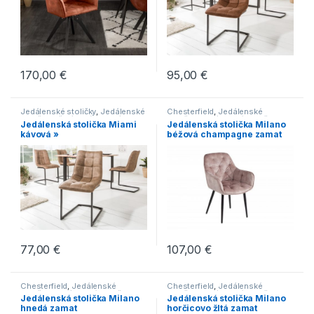
170,00
€
95,00
€
Jedálenské stoličky
,
Jedálenské
Chesterfield
,
Jedálenské
stoličky s čalúneným sedákom
,
stoličky
,
Jedálenské stoličky s
Jedálenská stolička Miami
Jedálenská stolička Milano
Jedálenské stoličky s kovovou
čalúneným sedákom
,
kávová »
béžová champagne zamat
podnožou
,
Jedálenské stoličky s
Jedálenské stoličky s klasickými
lyžinovým podstavcom
,
nohami
,
Jedálenské stoličky v
Jedálenské stoličky v
modernom štýle
,
Novinky
,
Série
,
industriálnom štýle
,
Jedálenské
Stoličky
stoličky v modernom štýle
,
Novinky
,
Stoličky
77,00
€
107,00
€
Chesterfield
,
Jedálenské
Chesterfield
,
Jedálenské
stoličky
,
Jedálenské stoličky s
stoličky
,
Jedálenské stoličky s
Jedálenská stolička Milano
Jedálenská stolička Milano
čalúneným sedákom
,
čalúneným sedákom
,
hnedá zamat
horčicovo žltá zamat
Jedálenské stoličky s klasickými
Jedálenské stoličky s klasickými