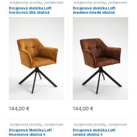
Jedálenské stoličky
,
Jedálenské
Jedálenské stoličky
,
Jedálenské
stoličky s čalúneným sedákom
,
stoličky s čalúneným sedákom
,
Dizajnová stolička Loft
Dizajnová stolička Loft
Jedálenské stoličky s kovovou
Jedálenské stoličky s kovovou
horčicovo žltá otočná
medeno hnedá otočná
podnožou
,
Jedálenské stoličky v
podnožou
,
Jedálenské stoličky v
industriálnom štýle
,
Jedálenské
industriálnom štýle
,
Jedálenské
stoličky v modernom štýle
,
stoličky v modernom štýle
,
Novinky
,
Stoličky
Novinky
,
Stoličky
144,00
€
144,00
€
Jedálenské stoličky
,
Jedálenské
Jedálenské stoličky
,
Jedálenské
stoličky s čalúneným sedákom
,
stoličky s čalúneným sedákom
,
Dizajnová Stolička Loft
Dizajnová stolička Loft
Jedálenské stoličky s kovovou
Jedálenské stoličky s kovovou
tmavosivá otočná »
zelená otočná »
podnožou
,
Jedálenské stoličky v
podnožou
,
Jedálenské stoličky v