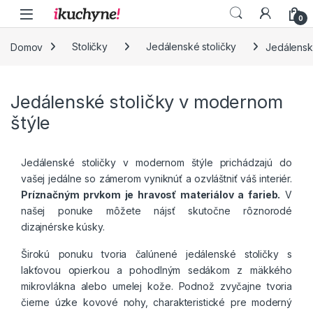
Skip to navigation
Skip to content
0
Domov
Stoličky
Jedálenské stoličky
Jedálensk
Jedálenské stoličky v modernom
štýle
Jedálenské stoličky v modernom štýle prichádzajú do
vašej jedálne so zámerom vyniknúť a ozvláštniť váš interiér.
Príznačným prvkom je hravosť materiálov a farieb.
V
našej ponuke môžete nájsť skutočne rôznorodé
dizajnérske kúsky.
Širokú ponuku tvoria čalúnené jedálenské stoličky s
lakťovou opierkou a pohodlným sedákom z mäkkého
mikrovlákna alebo umelej kože. Podnož zvyčajne tvoria
čierne úzke kovové nohy, charakteristické pre moderný