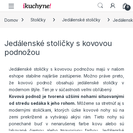
Skip to navigation
Skip to content
0
Domov
Stoličky
Jedálenské stoličky
Jedálensk
Jedálenské stoličky s kovovou
podnožou
Jedálenské stoličky s kovovou podnožou majú v našom
eshope stabilne najširšie zastúpenie. Možno práve preto,
že kovovú podnož obsahujú jedálenské stoličky v
modernom štýle. Ten je v súčastnosti veľmi obľúbený.
Kovová podnož je tvorená užšími nohami situovanými
od stredu sedáka k jeho rohom.
Môžeme sa stretnúť aj s
modernými stoličkami, ktorých úzke kovové nohy sú na
zemi prekrížené a vytvárajú akýsi rám. Tieto nohy sú
ponechané buď v nenarušenej farbe kovu alebo sú
lakované čiernou alebo tmavosivou farbou. Jedálenské