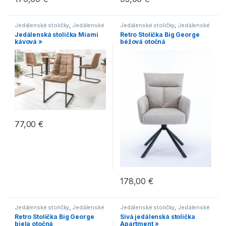
Jedálenské stoličky
,
Jedálenské
Jedálenské stoličky
,
Jedálenské
stoličky s čalúneným sedákom
,
stoličky s čalúneným sedákom
,
Jedálenská stolička Miami
Retro Stolička Big George
Jedálenské stoličky s kovovou
Jedálenské stoličky s klasickými
kávová »
béžová otočná
podnožou
,
Jedálenské stoličky s
nohami
,
Jedálenské stoličky s
lyžinovým podstavcom
,
kovovou podnožou
,
Jedálenské
Jedálenské stoličky v
stoličky v modernom štýle
,
industriálnom štýle
,
Jedálenské
Novinky
,
Stoličky
stoličky v modernom štýle
,
Novinky
,
Stoličky
77,00
€
178,00
€
Jedálenské stoličky
,
Jedálenské
Jedálenské stoličky
,
Jedálenské
stoličky s čalúneným sedákom
,
stoličky s čalúneným sedákom
,
Retro Stolička Big George
Sivá jedálenská stolička
Jedálenské stoličky s klasickými
Jedálenské stoličky s kovovou
biela otočná
Apartment »
nohami
,
Jedálenské stoličky s
podnožou
,
Jedálenské stoličky s