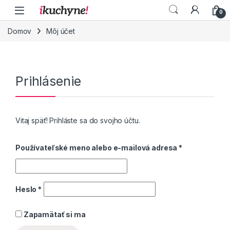
Skip to navigation
Skip to content
0
Domov
Môj účet
Prihlásenie
Vitaj späť! Prihláste sa do svojho účtu.
Používateľské meno alebo e-mailová adresa
*
Heslo
*
Zapamätať si ma