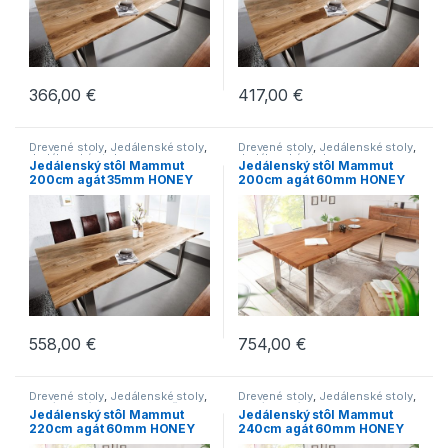
366,00
€
417,00
€
Drevené stoly
,
Jedálenské stoly
,
Drevené stoly
,
Jedálenské stoly
,
Jedálenské stoly v
Jedálenské stoly v
Jedálenský stôl Mammut
Jedálenský stôl Mammut
industriálnom štýle
,
Jedálenské
industriálnom štýle
,
Jedálenské
200cm agát 35mm HONEY
200cm agát 60mm HONEY
stoly v modernom štýle
,
stoly v modernom štýle
,
Jedálenské stoly vo vidieckom
Jedálenské stoly vo vidieckom
*doska*
*doska*
štýle
,
Jedálenské stoly zo
štýle
,
Jedálenské stoly zo
svetlého dreva
,
Novinky
,
Stoly
svetlého dreva
,
Novinky
,
Stoly
558,00
€
754,00
€
Drevené stoly
,
Jedálenské stoly
,
Drevené stoly
,
Jedálenské stoly
,
Jedálenské stoly s podnožou z
Jedálenské stoly v
Jedálenský stôl Mammut
Jedálenský stôl Mammut
brúsenej ocele
,
Jedálenské
industriálnom štýle
,
Jedálenské
220cm agát 60mm HONEY
240cm agát 60mm HONEY
stoly v industriálnom štýle
,
stoly v modernom štýle
,
Jedálenské stoly v modernom
Jedálenské stoly vo vidieckom
*doska*
*doska*