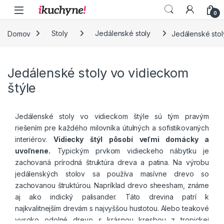
Skip to navigation
Skip to content
0
Domov
Stoly
Jedálenské stoly
Jedálenské stol
Jedálenské stoly vo vidieckom
štýle
Jedálenské stoly vo vidieckom štýle sú tým pravým
riešením pre každého milovníka útulných a sofistikovaných
interiérov.
Vidiecky štýl pôsobí veľmi domácky a
uvoľnene.
Typickým prvkom vidieckeho nábytku je
zachovaná prírodná štruktúra dreva a patina. Na výrobu
jedálenských stolov sa používa masívne drevo so
zachovanou štruktúrou. Napríklad drevo sheesham, známe
aj ako indický palisander. Táto drevina patrí k
najkvalitnejším drevám s najvyššou hustotou. Alebo teakové
vysoko odolné drevo s krásnou kresbou z tropickej