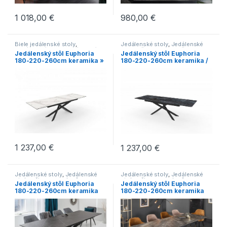
1 018,00
€
980,00
€
Biele jedálenské stoly
,
Jedálenské stoly
,
Jedálenské
Jedálenské stoly
,
Jedálenské
stoly s čiernou podnožou
,
Jedálenský stôl Euphoria
Jedálenský stôl Euphoria
stoly s čiernou podnožou
,
Jedálenské stoly so stredovou
180-220-260cm keramika »
180-220-260cm keramika /
Jedálenské stoly v
podnožou
,
Jedálenské stoly v
industriálnom štýle
,
Jedálenské
industriálnom štýle
,
Jedálenské
láva »
stoly v modernom štýle
,
Novinky
,
stoly v modernom štýle
,
Novinky
,
Stoly
Stoly
1 237,00
€
1 237,00
€
Jedálenské stoly
,
Jedálenské
Jedálenské stoly
,
Jedálenské
stoly s čiernou podnožou
,
stoly s čiernou podnožou
,
Jedálenský stôl Euphoria
Jedálenský stôl Euphoria
Jedálenské stoly v
Jedálenské stoly v
180-220-260cm keramika
180-220-260cm keramika
industriálnom štýle
,
Jedálenské
industriálnom štýle
,
Jedálenské
stoly v modernom štýle
,
Novinky
,
stoly v modernom štýle
,
Novinky
,
Grafit-Optik »
mramor-Optik »
Stoly
Stoly