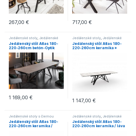
267,00
€
717,00
€
Jedálenské stoly
,
Jedálenské
Jedálenské stoly
,
Jedálenské
stoly s čiernou podnožou
,
stoly s čiernou podnožou
,
Jedálenský stôl Atlas 180-
Jedálenský stôl Atlas 180-
Jedálenské stoly v
Jedálenské stoly so stredovou
220-260cm betón-Optik
220-260cm keramika »
industriálnom štýle
,
Jedálenské
podnožou
,
Jedálenské stoly v
stoly v modernom štýle
,
Novinky
,
industriálnom štýle
,
Jedálenské
keramika »
Stoly
stoly v modernom štýle
,
Novinky
,
Stoly
1 169,00
€
1 147,00
€
Jedálenské stoly s čiernou
Jedálenské stoly
,
Jedálenské
podnožou
,
Jedálenské stoly so
stoly s čiernou podnožou
,
Jedálenský stôl Atlas 180-
Jedálenský stôl Atlas 180-
stredovou podnožou
,
Jedálenské stoly so stredovou
220-260cm keramika /
220-260cm keramika / láva
Jedálenské stoly v
podnožou
,
Jedálenské stoly v
industriálnom štýle
,
Jedálenské
industriálnom štýle
,
Jedálenské
grafit »
»
stoly v modernom štýle
,
Novinky
,
stoly v modernom štýle
,
Novinky
,