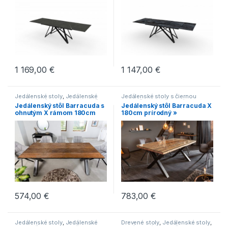
Stoly
Stoly
1 169,00
€
1 147,00
€
Jedálenské stoly
,
Jedálenské
Jedálenské stoly s čiernou
stoly s chrómovanou podnožou
,
podnožou
,
Jedálenské stoly v
Jedálenský stôl Barracuda s
Jedálenský stôl Barracuda X
Jedálenské stoly s čiernou
industriálnom štýle
,
Jedálenské
ohnutým X rámom 180cm
180cm prírodný »
podnožou
,
Jedálenské stoly v
stoly zo svetlého dreva
,
Novinky
,
industriálnom štýle
,
Jedálenské
Stoly
stoly z tmavého dreva
,
Novinky
,
Stoly
574,00
€
783,00
€
Jedálenské stoly
,
Jedálenské
Drevené stoly
,
Jedálenské stoly
,