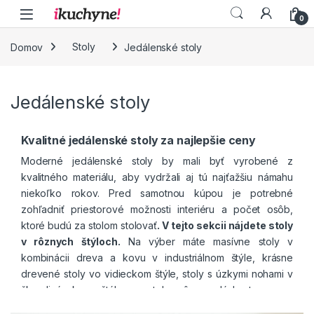
Skip to navigation
Skip to content
0
Domov
Stoly
Jedálenské stoly
Jedálenské stoly
Kvalitné
jedálenské stoly za najlepšie ceny
Moderné jedálenské stoly by mali byť vyrobené z
kvalitného materiálu, aby vydržali aj tú najťažšiu námahu
niekoľko rokov. Pred samotnou kúpou je potrebné
zohľadniť priestorové možnosti interiéru a počet osôb,
ktoré budú za stolom stolovať
. V tejto sekcii nájdete
sto
ly
v rôznych štýloch.
Na výber máte masívne stoly v
kombinácii dreva a kovu v industriálnom štýle, krásne
drevené stoly vo vidieckom štýle, stoly s úzkymi nohami v
škandinávskom štýle a stoly rôznorodých tvarov a
materiálov v modernom štýle bývania. Taktiež máte