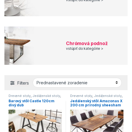
Chrómová podnož
vstúpiť do kategórie >
Filters
Drevené stoly
,
Jedálenské stoly
,
Drevené stoly
,
Jedálenské stoly
,
Jedálenské stoly s čiernou
Jedálenské stoly s čiernou
Barový stôl Castle 120cm
Jedálenský stôl Amazonas X
podnožou
,
Jedálenské stoly v
podnožou
,
Jedálenské stoly v
divý dub
200 cm prírodný sheesham
industriálnom štýle
,
Jedálenské
industriálnom štýle
,
Jedálenské
stoly v modernom štýle
,
stoly zo svetlého dreva
,
Novinky
,
»
Jedálenské stoly zo svetlého
Stoly
dreva
,
Novinky
,
Stoly