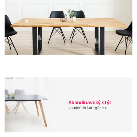
možnosť využiť triedenie podľa druhu povrchu, typu
podnože a tiež podľa farby stola.
Široké zastúpenie v eshope ikuchyne.sk majú
stoly
z dizajnovej série Makassar
. Jedná sa o masívne stoly z
unikátneho dreva sheesham, ktoré je známe aj ako indický
palisander. Táto drevina patrí k najkvalitnejším drevám s
najvyššou hustotou, výraznou kresbou a sýtou farbou.
Veľmi populárne sú aj jedálenské stoly zo svetlého
dubového dreva. Tieto stoly sú veľmi kvalitné, jednoduché
na údržbu a rozžiaria každý interiér.
Vstúpte s nami do pestrej ponuky našich jedálenských
stolov.
Škandinávský štýl
vstúpiť do kategórie >