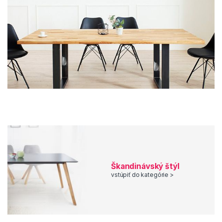
možnosť využiť triedenie podľa druhu povrchu, typu
podnože a tiež podľa farby stola.
Široké zastúpenie v eshope ikuchyne.sk majú
stoly
z dizajnovej série Makassar
. Jedná sa o masívne stoly z
unikátneho dreva sheesham, ktoré je známe aj ako indický
palisander. Táto drevina patrí k najkvalitnejším drevám s
najvyššou hustotou, výraznou kresbou a sýtou farbou.
Veľmi populárne sú aj jedálenské stoly zo svetlého
dubového dreva. Tieto stoly sú veľmi kvalitné, jednoduché
na údržbu a rozžiaria každý interiér.
Vstúpte s nami do pestrej ponuky našich jedálenských
stolov.
Škandinávský štýl
vstúpiť do kategórie >