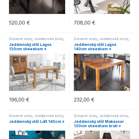
520,00
€
708,00
€
Drevené stoly
,
Jedálenské stoly
,
Drevené stoly
,
Jedálenské stoly
,
Jedálenské stoly s drevenými
Jedálenské stoly s drevenými
Jedálenský stôl Lagos
Jedálenský stôl Lagos
nohami
,
Jedálenské stoly v
nohami
,
Jedálenské stoly v
120cm sheesham »
140cm sheesham »
industriálnom štýle
,
Jedálenské
industriálnom štýle
,
Jedálenské
stoly vo vidieckom štýle
,
stoly vo vidieckom štýle
,
Jedálenské stoly zo svetlého
Jedálenské stoly zo svetlého
dreva
,
Lagos
,
Novinky
,
Série
,
dreva
,
Lagos
,
Novinky
,
Série
,
Stoly
Stoly
196,00
€
232,00
€
Drevené stoly
,
Jedálenské stoly
,
Drevené stoly
,
Jedálenské stoly
,
Jedálenské stoly s čiernou
Jedálenské stoly s čiernou
Jedálenský stôl Loft 140cm »
Jedálenský stôl Makassar
podnožou
,
Jedálenské stoly v
podnožou
,
Jedálenské stoly v
120cm sheesham kruh »
industriálnom štýle
,
Jedálenské
industriálnom štýle
,
Jedálenské
stoly v modernom štýle
,
stoly zo svetlého dreva
,
Novinky
,
Jedálenské stoly zo svetlého
Stoly
dreva
,
Novinky
,
Stoly