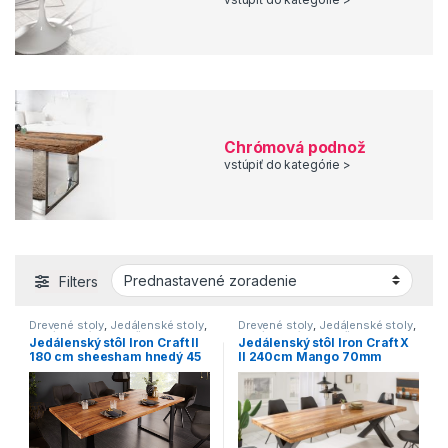
Chrómová podnož
vstúpiť do kategórie >
Filters
Drevené stoly
,
Jedálenské stoly
,
Drevené stoly
,
Jedálenské stoly
,
Jedálenské stoly s čiernou
Jedálenské stoly s čiernou
Jedálenský stôl Iron Craft II
Jedálenský stôl Iron Craft X
podnožou
,
Jedálenské stoly v
podnožou
,
Jedálenské stoly v
180 cm sheesham hnedý 45
II 240cm Mango 70mm
industriálnom štýle
,
Jedálenské
industriálnom štýle
,
Jedálenské
stoly v modernom štýle
,
stoly zo svetlého dreva
,
Novinky
,
mm »
Jedálenské stoly z tmavého
Stoly
dreva
,
Novinky
,
Stoly