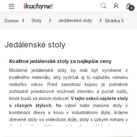
Skip to navigation
Skip to content
0
Domov
Stoly
Jedálenské stoly
Stránka 3
Jedálenské stoly
Kvalitné
jedálenské stoly za najlepšie ceny
Moderné jedálenské stoly by mali byť vyrobené z
kvalitného materiálu, aby vydržali aj tú najťažšiu námahu
niekoľko rokov. Pred samotnou kúpou je potrebné
zohľadniť priestorové možnosti interiéru a počet osôb,
ktoré budú za stolom stolovať
. V tejto sekcii nájdete
sto
ly
v rôznych štýloch.
Na výber máte masívne stoly v
kombinácii dreva a kovu v industriálnom štýle, krásne
drevené stoly vo vidieckom štýle, stoly s úzkymi nohami v
škandinávskom štýle a stoly rôznorodých tvarov a
materiálov v modernom štýle bývania. Taktiež máte