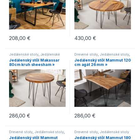
208,00
€
430,00
€
Jedálenské stoly
,
Jedálenské
Drevené stoly
,
Jedálenské stoly
,
stoly s čiernou podnožou
,
Jedálenské stoly s čiernou
Jedálenský stôl Makassar
Jedálenský stôl Mammut 120
Jedálenské stoly v
podnožou
,
Jedálenské stoly v
80cm kruh sheesham »
cm agát 26 mm »
industriálnom štýle
,
Jedálenské
industriálnom štýle
,
Jedálenské
stoly v modernom štýle
,
stoly zo svetlého dreva
,
Novinky
,
Jedálenské stoly zo svetlého
Stoly
dreva
,
Novinky
,
Stoly
286,00
€
286,00
€
Drevené stoly
,
Jedálenské stoly
,
Drevené stoly
,
Jedálenské stoly
Jedálenské stoly v
s čiernou podnožou
,
Jedálenské
Jedálenský stôl Mammut
Jedálenský stôl Mammut 180
industriálnom štýle
,
Jedálenské
stoly v industriálnom štýle
,