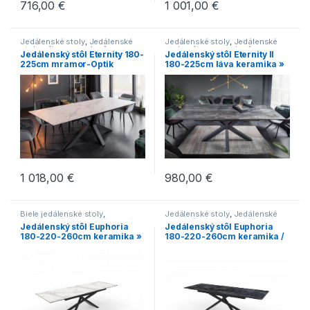
716,00
€
1 001,00
€
Jedálenské stoly
,
Jedálenské
Jedálenské stoly
,
Jedálenské
stoly s čiernou podnožou
,
stoly s čiernou podnožou
,
Jedálenský stôl Eternity 180-
Jedálenský stôl Eternity II
Jedálenské stoly v
Jedálenské stoly so stredovou
225cm mramor-Optik
180-225cm láva keramika »
industriálnom štýle
,
Jedálenské
podnožou
,
Jedálenské stoly v
stoly v modernom štýle
,
Novinky
,
industriálnom štýle
,
Novinky
,
Rozkladacie stoly
,
Stoly
Stoly
1 018,00
€
980,00
€
Biele jedálenské stoly
,
Jedálenské stoly
,
Jedálenské
Jedálenské stoly
,
Jedálenské
stoly s čiernou podnožou
,
Jedálenský stôl Euphoria
Jedálenský stôl Euphoria
stoly s čiernou podnožou
,
Jedálenské stoly so stredovou
180-220-260cm keramika »
180-220-260cm keramika /
Jedálenské stoly v
podnožou
,
Jedálenské stoly v
industriálnom štýle
,
Jedálenské
industriálnom štýle
,
Jedálenské
láva »
stoly v modernom štýle
,
Novinky
,
stoly v modernom štýle
,
Novinky
,
Stoly
Stoly