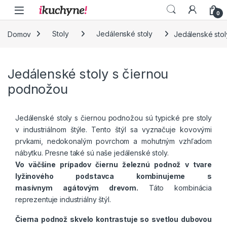
Skip to navigation
Skip to content
0
Domov
Stoly
Jedálenské stoly
Jedálenské sto
Jedálenské stoly s čiernou
podnožou
Jedálenské stoly s čiernou podnožou sú typické pre stoly
v industriálnom štýle. Tento štýl sa vyznačuje kovovými
prvkami, nedokonalým povrchom a mohutným vzhľadom
nábytku. Presne také sú naše jedálenské stoly.
Vo väčšine prípadov čiernu železnú podnož v tvare
lyžinového podstavca kombinujeme s
masívnym agátovým drevom.
Táto kombinácia
reprezentuje industriálny štýl.
Čierna podnož skvelo kontrastuje so svetlou dubovou