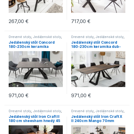
267,00
€
717,00
€
Drevené stoly
,
Jedálenské stoly
,
Drevené stoly
,
Jedálenské stoly
,
Jedálenské stoly s čiernou
Jedálenské stoly s čiernou
Jedálenský stôl Concord
Jedálenský stôl Concord
podnožou
,
Jedálenské stoly v
podnožou
,
Jedálenské stoly v
180-230cm keramika
180-230cm keramika dub-
industriálnom štýle
,
Jedálenské
industriálnom štýle
,
Jedálenské
stoly v modernom štýle
,
stoly v modernom štýle
,
Antracit »
Optik »
Jedálenské stoly z tmavého
Jedálenské stoly z tmavého
dreva
,
Novinky
,
Stoly
dreva
,
Nábytok
,
Novinky
,
Sklenené jedálenské stoly
,
Stoly
971,00
€
971,00
€
Drevené stoly
,
Jedálenské stoly
,
Drevené stoly
,
Jedálenské stoly
,
Jedálenské stoly s čiernou
Jedálenské stoly s čiernou
Jedálenský stôl Iron Craft II
Jedálenský stôl Iron Craft X
podnožou
,
Jedálenské stoly v
podnožou
,
Jedálenské stoly v
180 cm sheesham hnedý 45
II 240cm Mango 70mm
industriálnom štýle
,
Jedálenské
industriálnom štýle
,
Jedálenské
stoly v modernom štýle
,
stoly zo svetlého dreva
,
Novinky
,
mm »
Jedálenské stoly z tmavého
Stoly
dreva
,
Novinky
,
Stoly