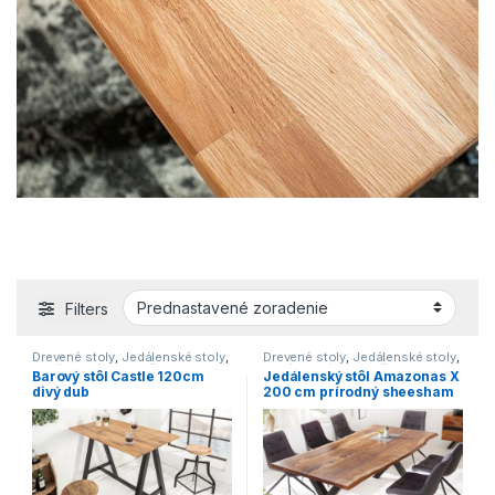
Filters
Drevené stoly
,
Jedálenské stoly
,
Drevené stoly
,
Jedálenské stoly
,
Jedálenské stoly s čiernou
Jedálenské stoly s čiernou
Barový stôl Castle 120cm
Jedálenský stôl Amazonas X
podnožou
,
Jedálenské stoly v
podnožou
,
Jedálenské stoly v
divý dub
200 cm prírodný sheesham
industriálnom štýle
,
Jedálenské
industriálnom štýle
,
Jedálenské
stoly v modernom štýle
,
stoly zo svetlého dreva
,
Novinky
,
»
Jedálenské stoly zo svetlého
Stoly
dreva
,
Novinky
,
Stoly