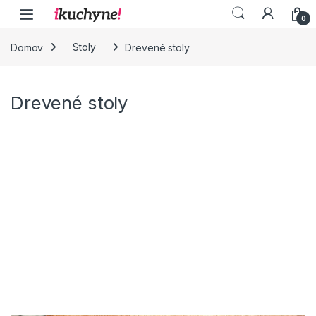
Skip to navigation
Skip to content
0
Domov
Stoly
Drevené stoly
Drevené stoly