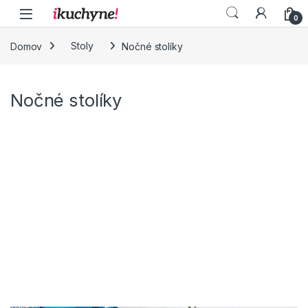
Skip to navigation
Skip to content
0
Domov
Stoly
Nočné stolíky
Nočné stolíky