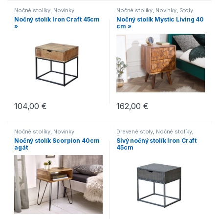
Nočné stolíky
,
Novinky
Nočné stolíky
,
Novinky
,
Stoly
Nočný stolík Iron Craft 45cm
Nočný stolík Mystic Living 40
»
cm »
104,00
€
162,00
€
Nočné stolíky
,
Novinky
Drevené stoly
,
Nočné stolíky
,
Stoly
Nočný stolík Scorpion 40cm
Sivý nočný stolík Iron Craft
agát
45cm