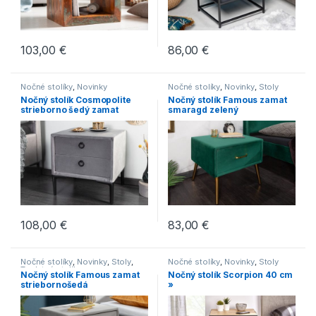
103,00
€
86,00
€
Nočné stolíky
,
Novinky
Nočné stolíky
,
Novinky
,
Stoly
Nočný stolík Cosmopolite
Nočný stolík Famous zamat
strieborno šedý zamat
smaragd zelený
108,00
€
83,00
€
Nočné stolíky
,
Novinky
,
Stoly
,
Nočné stolíky
,
Novinky
,
Stoly
Toaletné stolíky
Nočný stolík Famous zamat
Nočný stolík Scorpion 40 cm
striebornošedá
»