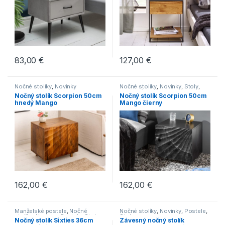
83,00
€
127,00
€
Nočné stolíky
,
Novinky
Nočné stolíky
,
Novinky
,
Stoly
,
Toaletné stolíky
Nočný stolík Scorpion 50cm
Nočný stolík Scorpion 50cm
hnedý Mango
Mango čierny
162,00
€
162,00
€
Manželské postele
,
Nočné
Nočné stolíky
,
Novinky
,
Postele
,
stolíky
,
Novinky
,
Postele
,
Stoly
Stoly
Nočný stolík Sixties 36cm
Závesný nočný stolík