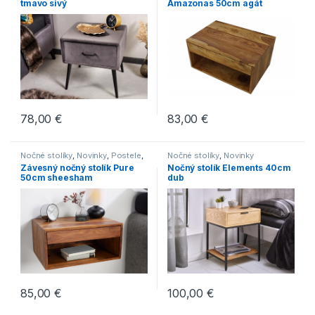
tmavo sivý
Amazonas 50cm agát
78,00
€
83,00
€
Nočné stolíky
,
Novinky
,
Postele
,
Nočné stolíky
,
Novinky
Stoly
Závesný nočný stolík Pure
Nočný stolík Elements 40cm
50cm sheesham
dub
85,00
€
100,00
€