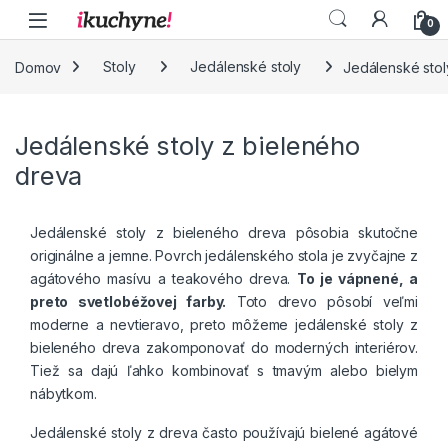
Skip to navigation
Skip to content
0
Domov
Stoly
Jedálenské stoly
Jedálenské stol
Jedálenské stoly z bieleného
dreva
Jedálenské stoly z bieleného dreva pôsobia skutočne
originálne a jemne. Povrch jedálenského stola je zvyčajne z
agátového masívu a teakového dreva.
To je vápnené, a
preto svetlobéžovej farby.
Toto drevo pôsobí veľmi
moderne a nevtieravo, preto môžeme jedálenské stoly z
bieleného dreva zakomponovať do moderných interiérov.
Tiež sa dajú ľahko kombinovať s tmavým alebo bielym
nábytkom.
Jedálenské stoly z dreva často používajú bielené agátové