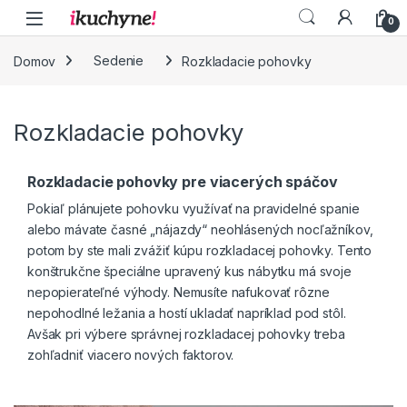
Skip to navigation
Skip to content
0
Domov
Sedenie
Rozkladacie pohovky
Rozkladacie pohovky
Rozkladacie pohovky pre viacerých spáčov
Pokiaľ plánujete
pohovku
využívať na pravidelné spanie
alebo mávate časné „nájazdy“ neohlásených nocľažníkov,
potom by ste mali zvážiť kúpu rozkladacej pohovky. Tento
konštrukčne špeciálne upravený kus
nábytku
má svoje
nepopierateľné výhody. Nemusíte nafukovať rôzne
nepohodlné ležania a hostí ukladať napríklad pod
stôl
.
Avšak pri výbere správnej rozkladacej pohovky treba
zohľadniť viacero nových faktorov.
Dobré rozkladacie pohovky – to je kvalita
materiálu i systému