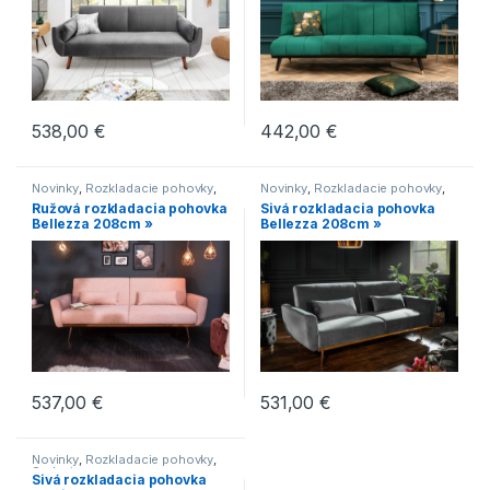
Sú ešte ďalšie maličkosti, ktoré rozhodujú o správnom
výbere, a preto neváhajte, poraďte sa s nami.
538,00
€
442,00
€
Novinky
,
Rozkladacie pohovky
,
Novinky
,
Rozkladacie pohovky
,
Sedenie
Sedenie
Ružová rozkladacia pohovka
Sivá rozkladacia pohovka
Bellezza 208cm »
Bellezza 208cm »
537,00
€
531,00
€
Novinky
,
Rozkladacie pohovky
,
Sedenie
Sivá rozkladacia pohovka