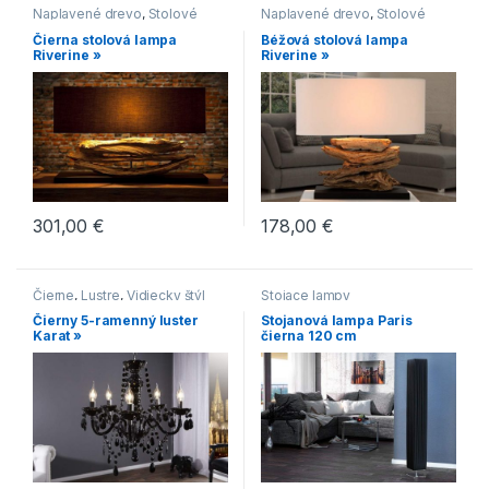
Naplavené drevo
,
Stolové
Naplavené drevo
,
Stolové
lampy
lampy
Čierna stolová lampa
Béžová stolová lampa
Riverine »
Riverine »
301,00
€
178,00
€
Čierne
,
Lustre
,
Vidiecky štýl
Stojace lampy
Čierny 5-ramenný luster
Stojanová lampa Paris
Karat »
čierna 120 cm