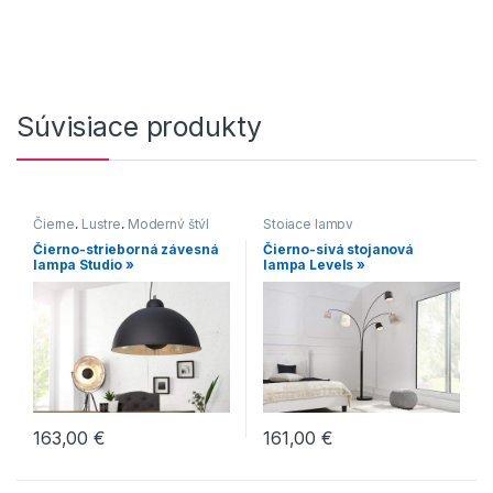
Súvisiace produkty
Čierne
,
Lustre
,
Moderný štýl
Stojace lampy
Čierno-strieborná závesná
Čierno-sivá stojanová
lampa Studio »
lampa Levels »
163,00
€
161,00
€