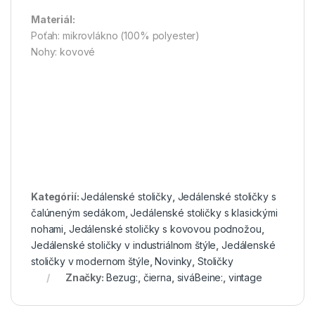
Materiál:
Poťah: mikrovlákno (100% polyester)
Nohy: kovové
Kategórií:
Jedálenské stoličky
,
Jedálenské stoličky s
čalúneným sedákom
,
Jedálenské stoličky s klasickými
nohami
,
Jedálenské stoličky s kovovou podnožou
,
Jedálenské stoličky v industriálnom štýle
,
Jedálenské
stoličky v modernom štýle
,
Novinky
,
Stoličky
Značky:
Bezug:
,
čierna
,
siváBeine:
,
vintage