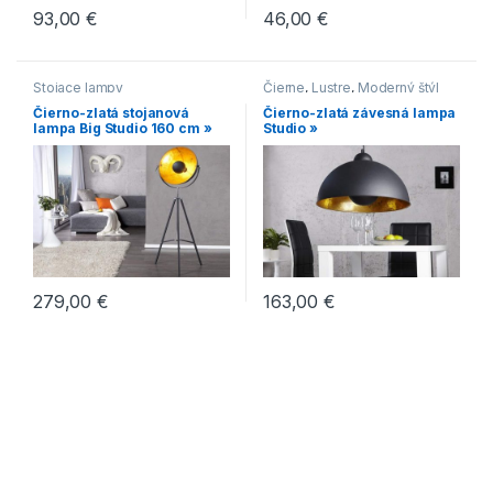
93,00
€
46,00
€
Stojace lampy
Čierne
,
Lustre
,
Moderný štýl
Čierno-zlatá stojanová
Čierno-zlatá závesná lampa
lampa Big Studio 160 cm »
Studio »
279,00
€
163,00
€