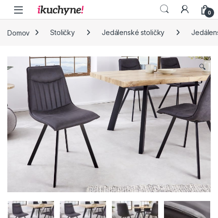
Skip to navigation
Skip to content
0
Domov
Stoličky
Jedálenské stoličky
Jedálens
🔍