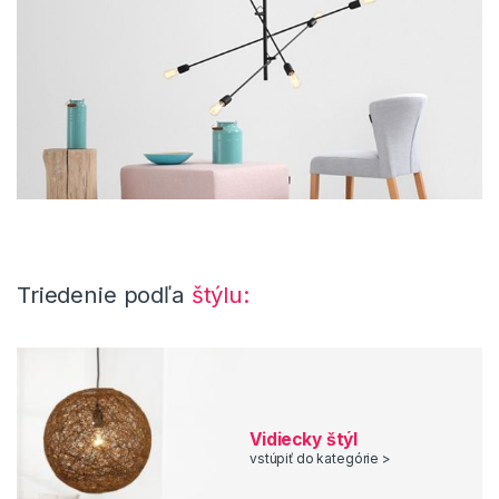
napríklad do jednoducho zariadenej spálne alebo
pracovne sa umiestni dizajnový kus série FLAVIO alebo
GUIDO. Tieto svietidlá sa pohybujú v cenovej kategórii
okolo 120e. Veľmi obľúbenými sa v poslednej dobe stali
retro svietidlá, ktorých dizajn je charakteristický samotnou
žiarovkou, ktorá na lampe vyniká. V tejto kategórii vám
vieme ponúknuť svietidlo SUPERNOVA XL, MEDUSA, alebo
hravé COLORFUL BULBI. V závislosti od štýlu vašej
obývačky, sa v našej ponuke nachádzajú honosné
závesné svetlá, viacramenné svietidlá ako napríklad
závesné svietidlo SANTINO BIELA, ale aj umelecké skvosty
z prírodného dreva z rady LETIZIA.
Triedenie podľa
štýlu:
Dizajnové závesné svietidlá do kuchyne
Významnou kategóriou sú závesné svietidlá do kuchyne.
Nad
stolom
predsa nemôže chýbať tento luxusný doplnok.
Populárne sú vysiace svietidlá v rôznych dĺžkach, v
podlhovastom tvare (napríklad DIAMONDS 9, CRISTALLO
BONIFACIO, PIER alebo RAVENA), aby čo najlepšie stôl
Vidiecky štýl
vstúpiť do kategórie >
osvetlili. Na túto funkciu sú ideálne aj svietidlá skladajúce sa
z viacerých lámp a žiaroviek, kotrých uhol svietenia si