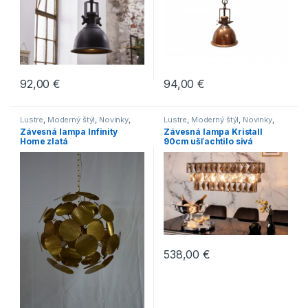
92,00
€
94,00
€
Lustre
,
Moderný štýl
,
Novinky
,
Lustre
,
Moderný štýl
,
Novinky
,
Svietidlá
,
Zlaté
Svietidlá
Závesná lampa Infinity
Závesná lampa Kristall
Home zlatá
90cm ušľachtilo sivá
538,00
€