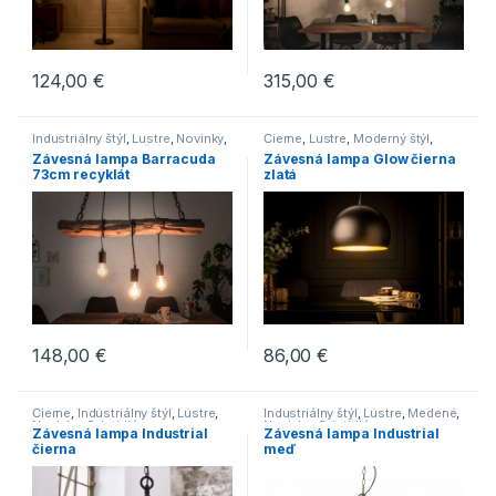
124,00
€
315,00
€
Industriálny štýl
,
Lustre
,
Novinky
,
Čierne
,
Lustre
,
Moderný štýl
,
Svietidlá
,
Vidiecky štýl
Novinky
,
Svietidlá
,
Zlaté
Závesná lampa Barracuda
Závesná lampa Glow čierna
73cm recyklát
zlatá
148,00
€
86,00
€
Čierne
,
Industriálny štýl
,
Lustre
,
Industriálny štýl
,
Lustre
,
Medené
,
Novinky
,
Svietidlá
Novinky
,
Svietidlá
Závesná lampa Industrial
Závesná lampa Industrial
čierna
meď