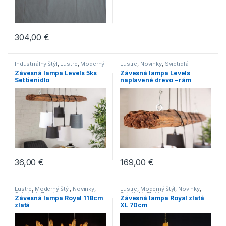
304,00
€
Industriálny štýl
,
Lustre
,
Moderný
Lustre
,
Novinky
,
Svietidlá
štýl
,
Novinky
,
Svietidlá
Závesná lampa Levels 5ks
Závesná lampa Levels
Set tienidlo
naplavené drevo – rám
36,00
€
169,00
€
Lustre
,
Moderný štýl
,
Novinky
,
Lustre
,
Moderný štýl
,
Novinky
,
Svietidlá
,
Zlaté
Svietidlá
,
Zlaté
Závesná lampa Royal 118cm
Závesná lampa Royal zlatá
zlatá
XL 70cm