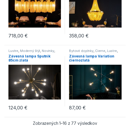
718,00
€
358,00
€
Lustre
,
Moderný štýl
,
Novinky
,
Bytové doplnky
,
Čierne
,
Lustre
,
Svietidlá
,
Zlaté
Moderný štýl
,
Novinky
,
Svietidlá
,
Závesná lampa Sputnik
Závesná lampa Variation
Zlaté
85cm zlatá
čiernozlatá
124,00
€
87,00
€
Zobrazených 1–16 z 77 výsledkov