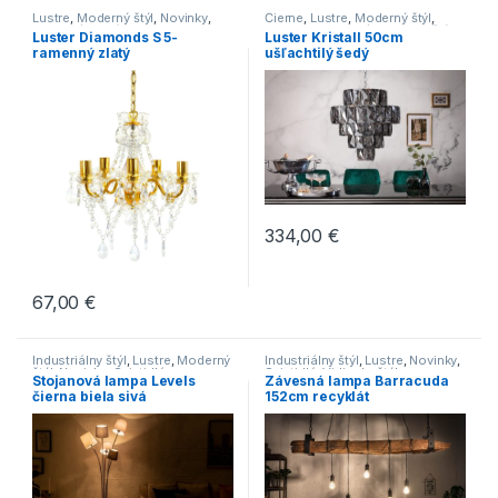
Lustre
,
Moderný štýl
,
Novinky
,
Čierne
,
Lustre
,
Moderný štýl
,
Svietidlá
,
Zlaté
Novinky
,
Svietidlá
,
Vidiecky štýl
Luster Diamonds S 5-
Luster Kristall 50cm
ramenný zlatý
ušľachtilý šedý
334,00
€
67,00
€
Industriálny štýl
,
Lustre
,
Moderný
Industriálny štýl
,
Lustre
,
Novinky
,
štýl
,
Novinky
,
Svietidlá
Svietidlá
,
Vidiecky štýl
Stojanová lampa Levels
Závesná lampa Barracuda
čierna biela sivá
152cm recyklát