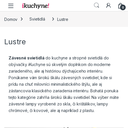
Skip to navigation
Skip to content
0
Domov
Svietidlá
Lustre
Lustre
Závesné svietidlá
do kuchyne a stropné svietidlá do
obývačky iKuchyne sú skvelým doplnkom do moderne
zariadeného, ale aj históriou dýchajúceho interiéru.
Ponúkame vám širokú škálu závesných svietidiel, kde si
prídu na chuť milovníci minimalistického štýlu, ale aj
zástancovia klasického zariadenia interiéru. Bohatá ponuka
tejto kategórie zahŕňa širokú škálu svietidiel. Na výber máte
závesné lampy vyrobené zo skla, či krištálikov, lampy
chrómové, či kovové, ale aj napríklad z plastu.
Závesné svietidlá majú funkciu priestor zatraktívniť a oživiť,