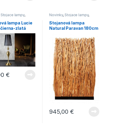
,
Stojace lampy
,
Novinky
,
Stojace lampy
,
Svietidlá
ová lampa Lucie
Stojanová lampa
čierna-zlatá
Natural Paravan 180cm
»
00
€
,
-
INŠPIRÁCIE
Produkty v realizáciach
22.
septembra 2021
Trend roka 2021 – mramor v
domácnosti
945,00
€