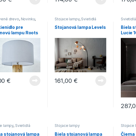
vené drevo
,
Novinky
,
Stojace lampy
,
Svietidlá
Svietidlá
ce lampy
,
Svietidlá
tienidlo pre
Stojanová lampa Levels
Biela 
anovú lampu Roots
Lucie 
00
€
161,00
€
287,
ce lampy
,
Svietidlá
Stojace lampy
Stojace
na stojanová lampa
Biela stojanová lampa
Čierna