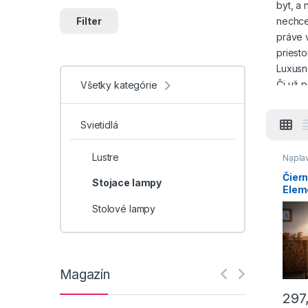
byt, a 
Filter
nechcet
práve 
priesto
Luxusn
Či už p
Všetky kategórie
štýl, 
dreven
Svietidlá
Krásne 
kreslo
Lustre
Napla
priesto
Série
,
Svieti
Čier
STEFAN
Stojace lampy
Elem
zlatom
Stolové lampy
jednor
v skle
alterna
možným
Magazín
Môžete 
297
farebne