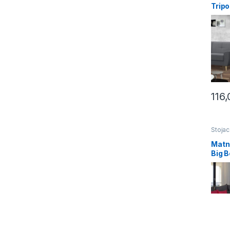
Tripo
116
Stoja
Matn
Big B