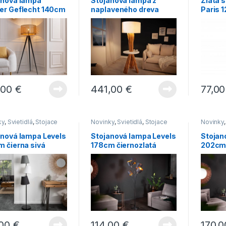
anová lampa
Stojanová lampa z
Zlatá 
er Geflecht 140cm
naplaveného dreva
Paris 
a
Servant 153cm »
,00
€
441,00
€
77,0
ky
,
Svietidlá
,
Stojace
Novinky
,
Svietidlá
,
Stojace
Novinky
lampy
lampy
anová lampa Levels
Stojanová lampa Levels
Stojan
m čierna sivá
178cm čiernozlatá
202cm 
,00
€
114,00
€
170,