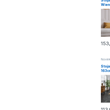
Stoj
Wien
čiern
153
Novin
lampy
Stoj
163c
113