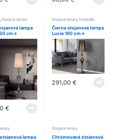
,
Stojace lampy
Stojace lampy
,
Svietidlá
stojanová lampa
Čierna stojanová lampa
160 cm »
Lucie 160 cm »
291,00
€
00
€
 lampy
Stojace lampy
 stojanová lampa
Chrómovaná stojanová