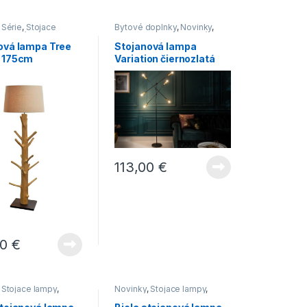
,
Série
,
Stojace
Bytové doplnky
,
Novinky
,
vietidlá
Stojace lampy
,
Svietidlá
ová lampa Tree
Stojanová lampa
 175cm
Variation čiernozlatá
stane
113,00
€
00
€
,
Stojace lampy
,
Novinky
,
Stojace lampy
,
Svietidlá