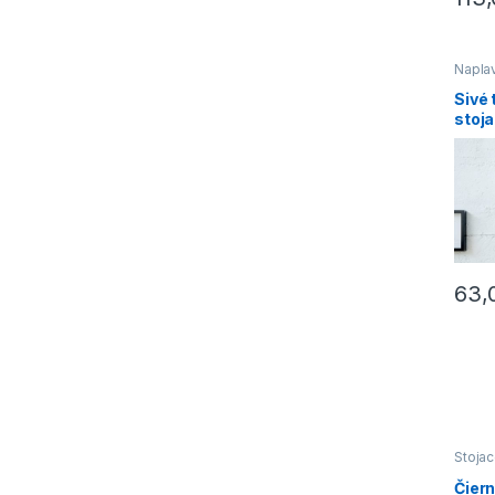
Napla
Stoja
Sivé 
stoj
»
63,
Stoja
Čier