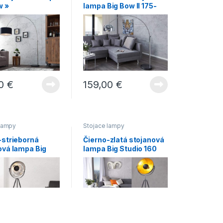
w »
lampa Big Bow II 175-
205 cm »
00
€
159,00
€
 lampy
Stojace lampy
-strieborná
Čierno-zlatá stojanová
ová lampa Big
lampa Big Studio 160
 160 cm »
cm »