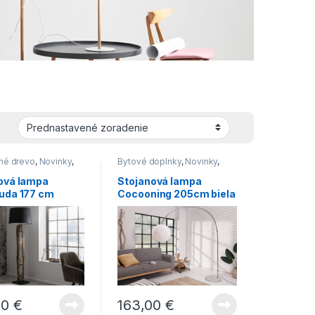
né drevo
,
Novinky
,
Bytové doplnky
,
Novinky
,
lampy
,
Svietidlá
Stojace lampy
,
Svietidlá
ová lampa
Stojanová lampa
uda 177 cm
Cocooning 205cm biela
00
€
163,00
€