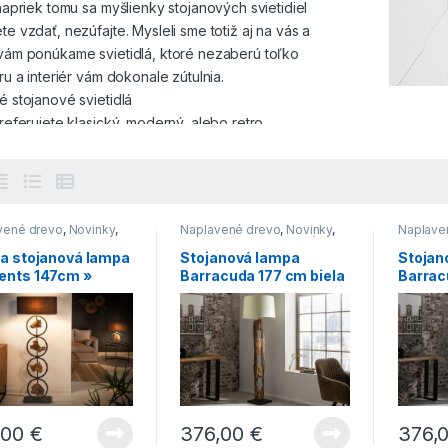
napriek tomu sa myšlienky stojanových svietidiel
e vzdať, nezúfajte. Mysleli sme totiž aj na vás a
vám ponúkame svietidlá, ktoré nezaberú toľko
ru a interiér vám dokonale zútulnia.
é stojanové svietidlá
referujete klasický, moderný, alebo retro
ponúkame vám všetkým luxusné stojanové svietidlá
é. Tento bytový doplnok je skutočne jedinečný.
doplní prázdny priestor, priestor za
sedačkou
, za
m
. Ide o dizajnový doplnok, ktorým si obývací
vené drevo
,
Novinky
,
Naplavené drevo
,
Novinky
,
Naplave
r oživíte, napríklad takou stojanovou lampou
Stojace lampy
,
Stojace lampy
,
Svietidlá
Stojace 
dlá
na stojanová lampa
Stojanová lampa
Stojan
NO, alebo stojanové svetlo PRODUZZO v čierno-
ents 147cm »
Barracuda 177 cm biela
Barrac
 prevedení. Zaujímavou možnosťou sú svietidlá
čierna
amenné, zaoblené, v rozmeroch od 170 do 205 cm,
nom, chrómovom, alebo tienidlovom prevedení. Inou
tívou sú stojanové svietidlá viacramenné, až s piatimi
i lampami.
si vybrať z čiernej, chrómovej, bielej, medenej,
,00
€
376,00
€
376,
j, či čierno-zlatej farebnej kombinácie. Stojanové