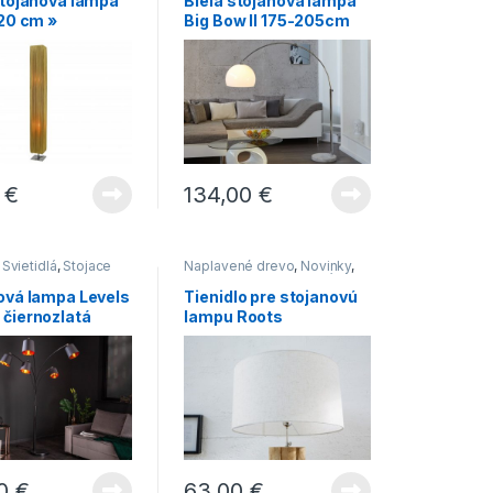
stojanová lampa
Biela stojanová lampa
120 cm »
Big Bow II 175-205cm
0
€
134,00
€
,
Svietidlá
,
Stojace
Naplavené drevo
,
Novinky
,
Stojace lampy
,
Svietidlá
ová lampa Levels
Tienidlo pre stojanovú
čiernozlatá
lampu Roots
00
€
63,00
€