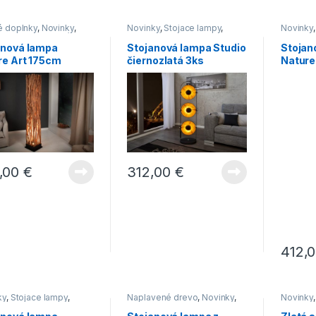
é z dreva. Veríme, že si z našej bohatej ponuky
é doplnky
,
Novinky
,
Novinky
,
Stojace lampy
,
Novinky
ívnych stojanových svietidiel vyberiete a budete sa
ce lampy
,
Svietidlá
Svietidlá
lampy
,
S
 atmosféry, ktorú si ním vytvoríte.
anová lampa
Stojanová lampa Studio
Stojan
re Art 175cm
čiernozlatá 3ks
Nature
an-drevo
Mango
,00
€
312,00
€
412,
ky
,
Stojace lampy
,
Naplavené drevo
,
Novinky
,
Novinky
dlá
Série
,
Stojace lampy
,
Svietidlá
Svietidlá