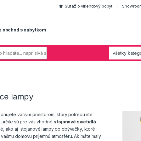
Súťaž o víkendový pobyt
Showroom
e obchod s nábytkom
ace lampy
ponujete väčším priestorom, ktorý potrebujete
, určite sú pre vás vhodné
stojanové svietidlá
é, ako aj stojanové lampy do obývačky, ktoré
 vášmu domovu príjemnú atmosféru. Ak máte malý