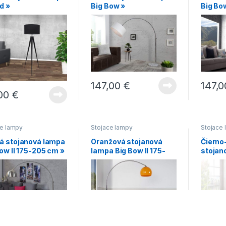
d »
Big Bow »
Big Bo
147,00
€
147,
,00
€
ce lampy
Stojace lampy
Stojace
á stojanová lampa
Oranžová stojanová
Čierno
ow II 175-205 cm »
lampa Big Bow II 175-
stojan
205 cm »
Studio