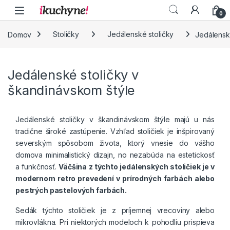
Skip to navigation
Skip to content
0
Domov
Stoličky
Jedálenské stoličky
Jedálensk
Jedálenské stoličky v
škandinávskom štýle
Jedálenské stoličky v škandinávskom štýle majú u nás
tradične široké zastúpenie. Vzhľad stoličiek je inšpirovaný
severským spôsobom života, ktorý vnesie do vášho
domova minimalistický dizajn, no nezabúda na estetickosť
a funkčnosť.
Väčšina z týchto jedálenských stoličiek je v
modernom retro prevedení v prírodných farbách alebo
pestrých pastelových farbách.
Sedák týchto stoličiek je z príjemnej vrecoviny alebo
mikrovlákna. Pri niektorých modeloch k pohodliu prispieva