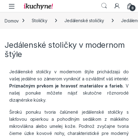
Skip to navigation
Skip to content
0
Domov
Stoličky
Jedálenské stoličky
Jedálen
Jedálenské stoličky v modernom
štýle
Jedálenské stoličky v modernom štýle prichádzajú do
vašej jedálne so zámerom vyniknúť a ozvláštniť váš interiér.
Príznačným prvkom je hravosť materiálov a farieb.
V
našej ponuke môžete nájsť skutočne rôznorodé
dizajnérske kúsky.
Širokú ponuku tvoria čalúnené jedálenské stoličky s
lakťovou opierkou a pohodlným sedákom z mäkkého
mikrovlákna alebo umelej kože. Podnož zvyčajne tvoria
čierne úzke kovové nohy, charakteristické pre moderný