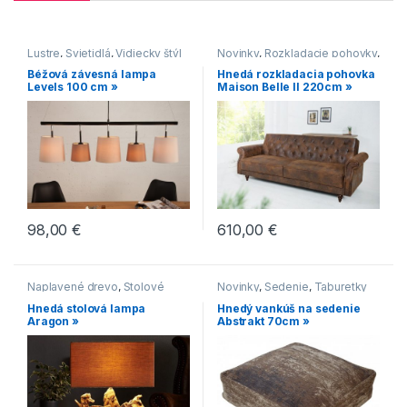
Lustre
,
Svietidlá
,
Vidiecky štýl
Novinky
,
Rozkladacie pohovky
,
Sedenie
Béžová závesná lampa
Hnedá rozkladacia pohovka
Levels 100 cm »
Maison Belle II 220cm »
98,00
€
610,00
€
Naplavené drevo
,
Stolové
Novinky
,
Sedenie
,
Taburetky
lampy
Hnedá stolová lampa
Hnedý vankúš na sedenie
Aragon »
Abstrakt 70cm »