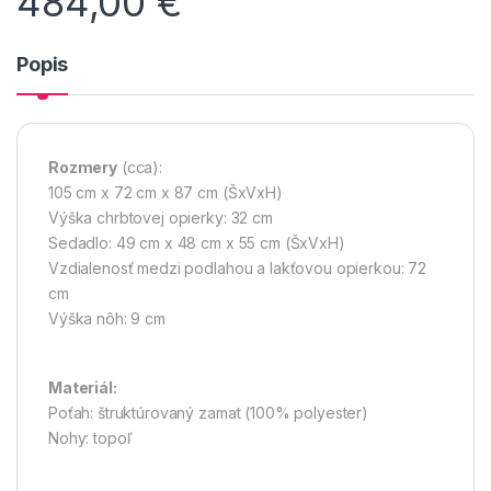
484,00
€
Popis
Rozmery
(cca):
105 cm x 72 cm x 87 cm (ŠxVxH)
Výška chrbtovej opierky: 32 cm
Sedadlo: 49 cm x 48 cm x 55 cm (ŠxVxH)
Vzdialenosť medzi podlahou a lakťovou opierkou: 72
cm
Výška nôh: 9 cm
Materiál:
Poťah: štruktúrovaný zamat (100% polyester)
Nohy: topoľ