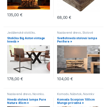
135,00
€
68,00
€
Jedálenské stoličky
,
Naplavené drevo
,
Stolové
Jedálenské stoličky s
lampy
Stolička Big Aston vintage
Svetlohnedá stolová lampa
čalúneným sedákom
,
hnedá »
Perifere »
Jedálenské stoličky s
kovovou podnožou
,
Jedálenské stoličky s
lyžinovým podstavcom
,
Jedálenské stoličky v
industriálnom štýle
,
Jedálenské stoličky v
modernom štýle
,
Novinky
,
Stoličky
178,00
€
104,00
€
Naplavené drevo
,
Novinky
,
Komody
,
Nábytok
,
Novinky
Série
,
Stolové lampy
,
Svietidlá
Hnedá stolová lampa Pure
Komoda Scorpion 100cm
Nature 45cm »
Mango prírodná »