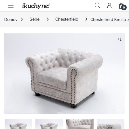
Skip to navigation
Skip to content
0
Domov
Série
Chesterfield
Chesterfield Kreslo
🔍