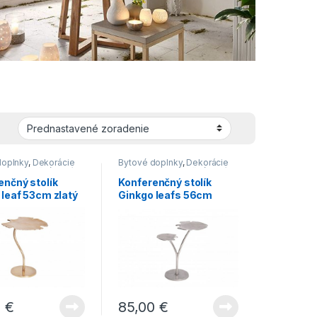
doplnky
,
Dekorácie
Bytové doplnky
,
Dekorácie
Konferenčné stolíky
,
do bytu
,
Konferenčné stolíky
,
čné stolíky v
Konferenčné stolíky v
enčný stolík
Konferenčný stolík
m štýle
,
Malé
modernom štýle
,
Malé
 leaf 53cm zlatý
Ginkgo leafs 56cm
čné stolíky
,
Novinky
,
konferenčné stolíky
,
Novinky
,
Stoly
strieborný
0
€
85,00
€