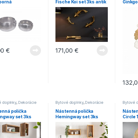
eborná
Fische Koi set 3ks antik
Ginkgo
zlatá
00
€
171,00
€
132,
é doplnky
,
Dekorácie
Bytové doplnky
,
Dekorácie
Bytové 
tu
,
Nábytok
,
Novinky
,
do bytu
,
Nábytok
,
Novinky
,
do bytu
,
y
Regály
enná polička
Nástenná polička
Násten
ngway set 3ks
Hemingway set 3ks
Circle
o hnedá
Mango prírodná