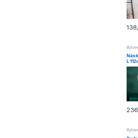
138
Bytov
do by
Nást
L 11
236
Bytov
do by