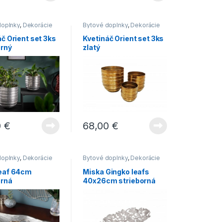
doplnky
,
Dekorácie
Bytové doplnky
,
Dekorácie
Novinky
,
Vázy
do bytu
,
Novinky
,
Vázy
č Orient set 3ks
Kvetináč Orient set 3ks
orný
zlatý
0
€
68,00
€
doplnky
,
Dekorácie
Bytové doplnky
,
Dekorácie
Novinky
do bytu
,
Novinky
eaf 64cm
Miska Gingko leafs
orná
40x26cm strieborná
,
-
INŠPIRÁCIE
Produkty v realizáciach
22.