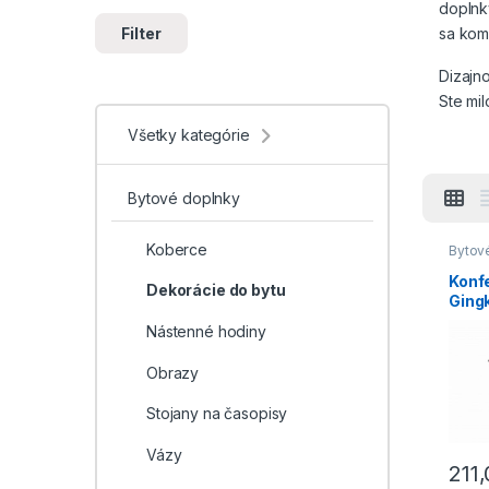
doplnk
Filter
sa kom
Dizajn
Ste mi
Všetky kategórie
Tak pr
koreňo
odtieň
Bytové doplnky
už spo
ponuke
Koberce
Bytov
do by
Potreb
Konfer
Konfe
Dekorácie do bytu
moder
alebo p
Gingk
konfer
Stoly
dekorá
Nástenné hodiny
ale mod
nás ná
Obrazy
obývač
Stojany na časopisy
V prípa
Vázy
alebo 
211
vyberi