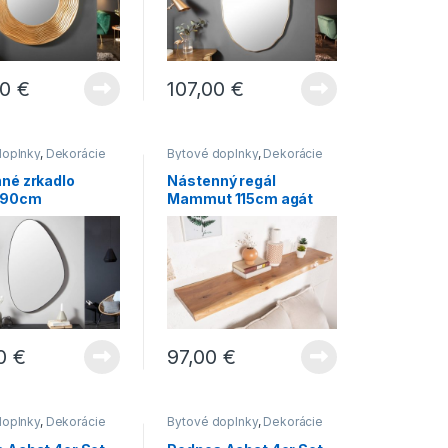
00
€
107,00
€
doplnky
,
Dekorácie
Bytové doplnky
,
Dekorácie
Novinky
,
Zrkadlá
do bytu
,
Nábytok
,
Novinky
,
Regály
né zrkadlo
Nástenný regál
 90cm
Mammut 115cm agát
rické čierne
00
€
97,00
€
doplnky
,
Dekorácie
Bytové doplnky
,
Dekorácie
do bytu
,
Novinky