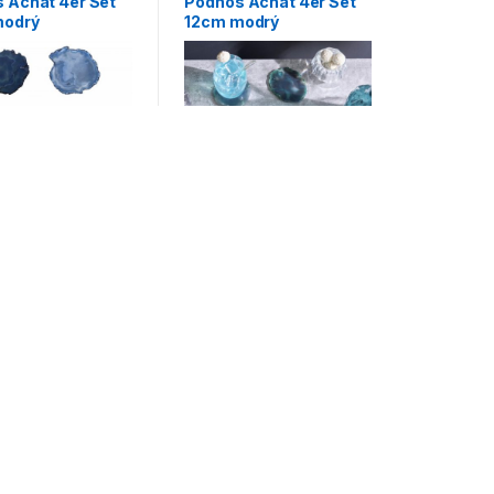
 Achat 4er Set
Podnos Achat 4er Set
modrý
12cm modrý
0
€
40,00
€