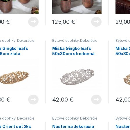
ený
,
-
INŠPIRÁCIE
Produkty v realizáciach
12.
októbra 2021
Ako na futuristický štýl v obývačke?
00
€
125,00
€
29,0
é doplnky
,
Dekorácie
Bytové doplnky
,
Dekorácie
Bytové 
tu
,
Novinky
do bytu
,
Novinky
do bytu
,
a Gingko leafs
Miska Gingko leafs
Miska 
6cm zlatá
50x30cm strieborná
50x30c
00
€
42,00
€
42,0
é doplnky
,
Dekorácie
Bytové doplnky
,
Dekorácie
Bytové 
tu
,
Novinky
do bytu
,
Novinky
do bytu
,
 Orient set 2ks
Nástenná dekorácia
Násten