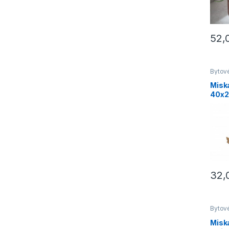
to ako stvor
52,
Bytov
do by
Misk
40x2
32,
Bytov
do by
Miska