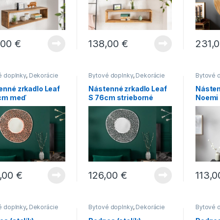
,00
€
138,00
€
231,
é doplnky
,
Dekorácie
Bytové doplnky
,
Dekorácie
Bytové 
tu
,
Novinky
,
Zrkadlá
do bytu
,
Novinky
,
Zrkadlá
do bytu
,
enné zrkadlo Leaf
Nástenné zrkadlo Leaf
Násten
2cm meď
S 76cm strieborné
Noemi
asymet
,00
€
126,00
€
113,
é doplnky
,
Dekorácie
Bytové doplnky
,
Dekorácie
Bytové 
tu
,
Novinky
do bytu
,
Novinky
do bytu