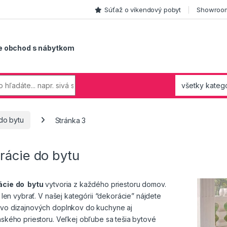
Súťaž o víkendový pobyt
Showroom
e obchod s nábytkom
do bytu
Stránka 3
rácie do bytu
ácie
do bytu
vytvoria z každého priestoru domov.
i len vybrať. V našej kategórii “dekorácie” nájdete
vo dizajnových doplnkov
do kuchyne
aj
nského priestoru. Veľkej obľube sa tešia bytové