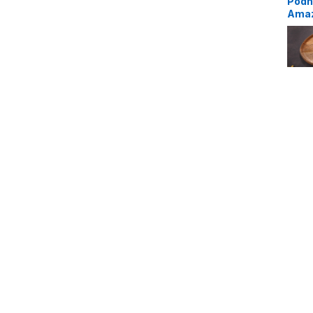
Podno
Amaz
Man
48,
Zobrazen
Odporúčané produkty
Konferenčný stolík Ghost set 2 ks »