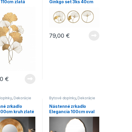
 110cm zlatá
Ginkgo set 3ks 40cm
zlatá
79,00
€
00
€
doplnky
,
Dekorácie
Bytové doplnky
,
Dekorácie
Novinky
,
Zrkadlá
do bytu
,
Novinky
,
Zrkadlá
né zrkadlo
Nástenné zrkadlo
 100cm kruh zlaté
Elegancia 100cm oval
zlaté