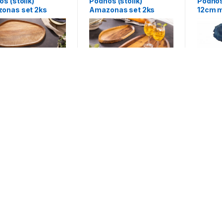
s (stolík)
Podnos (stolík)
Podnos
onas set 2ks
Amazonas set 2ks
12cm 
go
sheesham
00
€
46,00
€
40,0
ých 33–48 z 171 výsledkov
Najhodnotenejšie produkty
Čierno-zlatá závesná lampa Studio 3 »