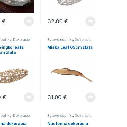
septembra 2021
Trend roka 2021 – mramor v
domácnosti
0
€
32,00
€
doplnky
,
Dekorácie
Bytové doplnky
,
Dekorácie
Novinky
do bytu
,
Novinky
Gingko leafs
Miska Leaf 65cm zlatá
m zlatá
0
€
31,00
€
doplnky
,
Dekorácie
Bytové doplnky
,
Dekorácie
Novinky
do bytu
,
Novinky
ná dekorácia
Nástenná dekorácia