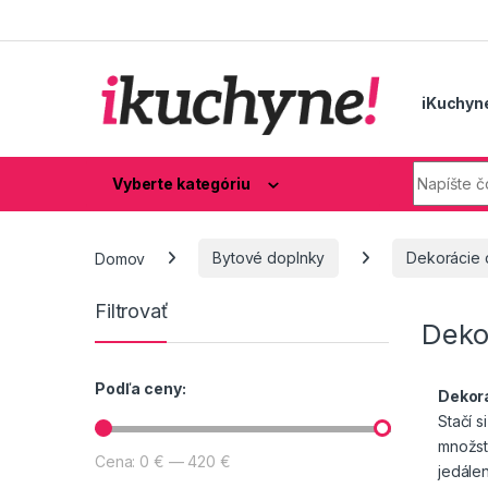
Skip to navigation
Skip to content
iKuchyn
Hľadaj:
Vyberte kategóriu
Domov
Bytové doplnky
Dekorácie 
Filtrovať
Deko
Podľa ceny:
Dekor
Stačí s
množst
Cena:
0 €
—
420 €
Minimálna cena
Maximálna cena
jedále