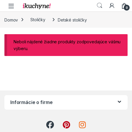
Skip to navigation
Skip to content
0
Domov
Stoličky
Detské stoličky
Neboli nájdené žiadne produkty zodpovedajúce vášmu
výberu.
Informácie o firme