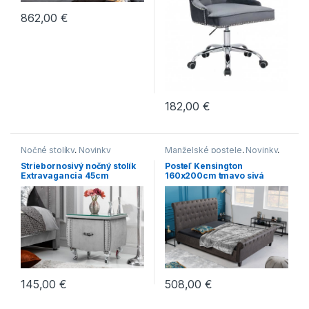
862,00
€
182,00
€
Nočné stolíky
,
Novinky
Manželské postele
,
Novinky
,
Postele
Striebornosivý nočný stolík
Posteľ Kensington
Extravagancia 45cm
160x200cm tmavo sivá
508,00
€
145,00
€