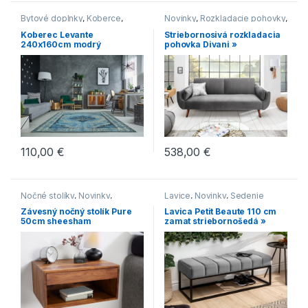
Bytové doplnky
,
Koberce
,
Novinky
,
Rozkladacie pohovky
,
Novinky
Sedenie
Koberec Levante
Striebornosivá rozkladacia
240x160cm modrý
pohovka Divani »
110,00
€
538,00
€
Nočné stolíky
,
Novinky
,
Lavice
,
Novinky
,
Sedenie
Postele
,
Stoly
Závesný nočný stolík Pure
Lavica Petit Beaute 110 cm
50cm sheesham
zamat striebornošedá »