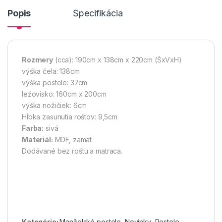
Popis
Špecifikácia
Rozmery
(cca): 190cm x 138cm x 220cm (ŠxVxH)
výška čela: 138cm
výška postele: 37cm
ležovisko: 160cm x 200cm
výška nožičiek: 6cm
Hĺbka zasunutia roštov: 9,5cm
Farba:
sivá
Materiál:
MDF, zamat
Dodávané bez roštu a matraca.
Kategórie:
Manželské postele
,
Novinky
,
Postele