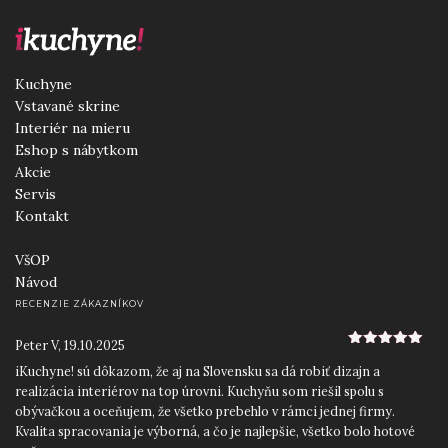
Kuchyne
Vstavané skrine
Interiér na mieru
Eshop s nábytkom
Akcie
Servis
Kontakt
VšOP
Návod
RECENZIE ZÁKAZNÍKOV
Peter V
,
19.10.2025
5
z 5
iKuchyne! sú dôkazom, že aj na Slovensku sa dá robiť dizajn a
realizácia interiérov na top úrovni. Kuchyňu som riešil spolu s
obývačkou a oceňujem, že všetko prebehlo v rámci jednej firmy.
Kvalita spracovania je výborná, a čo je najlepšie, všetko bolo hotové