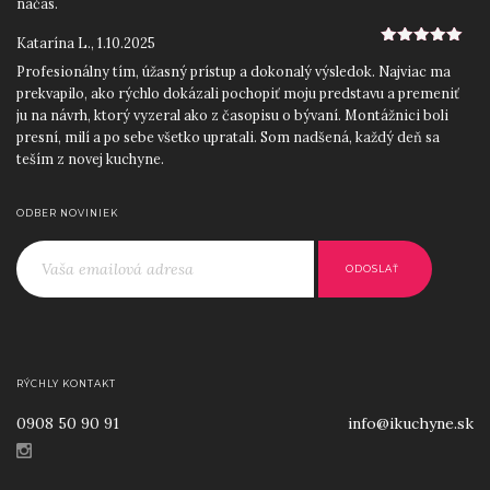
načas.
Katarína L.
,
1.10.2025
5
z 5
Profesionálny tím, úžasný prístup a dokonalý výsledok. Najviac ma
prekvapilo, ako rýchlo dokázali pochopiť moju predstavu a premeniť
ju na návrh, ktorý vyzeral ako z časopisu o bývaní. Montážnici boli
presní, milí a po sebe všetko upratali. Som nadšená, každý deň sa
teším z novej kuchyne.
Roman D.
,
12.9.2025
5
z 5
ODBER NOVINIEK
Skvelý prístup od začiatku do konca. Ocenil som najmä precízne
zameranie priestoru a odborné rady pri výbere materiálov a
jednoducho ľudský prístup. iKuchyne! sa postarali o všetko: návrh,
výrobu aj montáž. Výsledkom je moderná kuchyňa na mieru, ktorá
perfektne zapadla do nášho nového bytu.
Lucia H.
,
25.8.2025
5
z 5
Po viacerých zlých skúsenostiach s inými firmami som mala obavy,
RÝCHLY KONTAKT
no iKuchyne! ma úplne presvedčili. Dizajnérka bola mimoriadne
0908 50 90 91
info@ikuchyne.sk
trpezlivá a kreatívna, pomohla mi skombinovať farby aj spotrebiče
tak, aby všetko ladilo. Kuchyňa je krásna, praktická a presne
prispôsobená našim potrebám. Ďakujem a odporúčam každému,