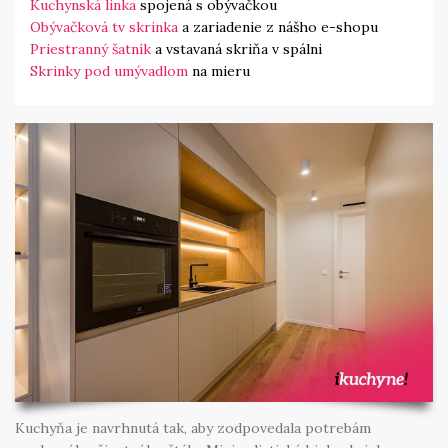
Kuchynská linka
spojená s obývačkou
Obývačková tv skrinka
a zariadenie z nášho e-shopu
Priestranný šatník
a vstavaná skriňa v spálni
Skrinky pod umývadlom
na mieru
Kuchyňa je navrhnutá tak, aby zodpovedala potrebám