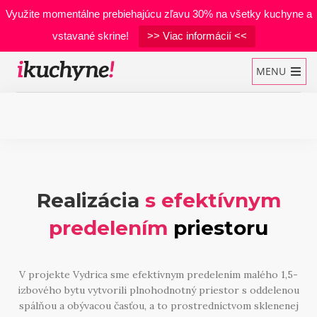
Využite momentálne prebiehajúcu zľavu 30% na všetky kuchyne a
vstavané skrine!
>> Viac informácií <<
MENU
Kuchynské linky
Vstavané skrine
Realizácia
s efektívnym
Manželské postele
predelením
priestoru
Realizácie
Materiály
V projekte Vydrica sme efektívnym predelením malého 1,5-
izbového bytu vytvorili plnohodnotný priestor s oddelenou
Developerské projekty
spálňou a obývacou časťou, a to prostredníctvom sklenenej