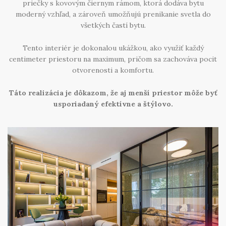
Úvod
priečky s kovovým čiernym rámom, ktorá
dodáva bytu
moderný vzhľad, a zároveň umožňujú prenikanie svetla do
Prebiehajúce akcie
všetkých častí bytu.
O nás
Tento interiér je dokonalou ukážkou, ako využiť každý
centimeter priestoru na maximum, pričom sa zachováva pocit
Kontakt
otvorenosti a komfortu.
Kuchynské štúdio Bratislava
Táto realizácia je dôkazom, že aj menší priestor môže byť
usporiadaný efektívne a štýlovo.