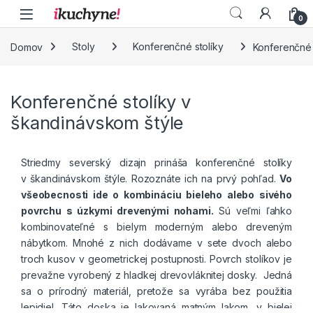
Skip to navigation
Skip to content
0
Domov
Stoly
Konferenčné stolíky
Konferenčné 
Konferenčné stolíky v
škandinávskom štýle
Striedmy severský dizajn prináša konferenčné stolíky
v škandinávskom štýle. Rozoznáte ich na prvý pohľad.
Vo
všeobecnosti ide o kombináciu bieleho alebo sivého
povrchu s úzkymi drevenými nohami.
Sú veľmi ľahko
kombinovateľné s bielym moderným alebo dreveným
nábytkom. Mnohé z nich dodávame v sete dvoch alebo
troch kusov v geometrickej postupnosti. Povrch stolíkov je
prevažne vyrobený z hladkej drevovláknitej dosky. Jedná
sa o prírodný materiál, pretože sa vyrába bez použitia
lepidiel. Táto doska je lakovaná matným lakom, v bielej