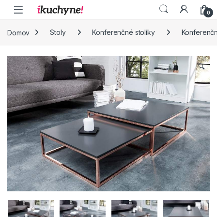
Skip to navigation
Skip to content
0
Domov
Stoly
Konferenčné stolíky
Konferenčn
🔍