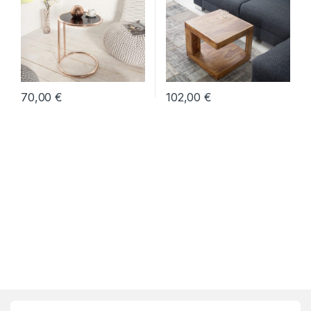
konferenčné stolíky
,
Medené
vidieckom štýle
,
Makassar
,
konferenčné stolíky
,
Oblé
Malé konferenčné stolíky
konferenčné stolíky
70,00
€
102,00
€