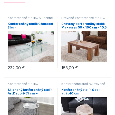
Konferenčné stolíky
,
Sklenené
Drevené konferenčné stolíky
,
konferenčné stolíky
Hranaté konferenčné stolíky
,
Konferenčný stolík Ghost set
Drevený konferenčný stolík
Konferenčné stolíky
,
3 ks »
Makassar 50 x 100 cm – 10,5
Konferenčné stolíky vo
mm »
vidieckom štýle
,
Makassar
232,00
€
153,00
€
Konferenčné stolíky
,
Konferenčné stolíky
,
Drevené
Konferenčné stolíky v
konferenčné stolíky
,
Malé
Sklenený konferenčný stolík
Konferenčný stolík Goa II
modernom štýle
,
Malé
konferenčné stolíky
,
Oblé
Art Deco Ø 55 cm »
agát 40 cm
konferenčné stolíky
,
Oblé
konferenčné stolíky
konferenčné stolíky
,
Sklenené
konferenčné stolíky
,
Strieborné konferenčné stolíky