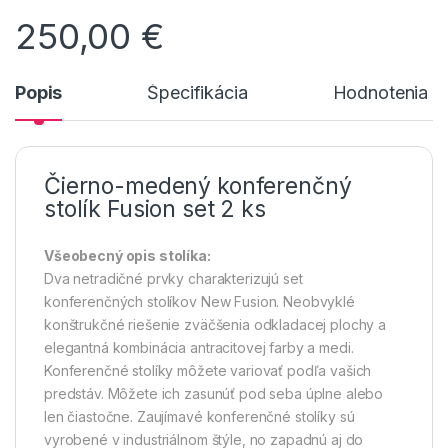
250,00
€
Popis
Špecifikácia
Hodnotenia n
Čierno-medený konferenčný
stolík Fusion set 2 ks
Všeobecný opis stolíka:
Dva netradičné prvky charakterizujú set
konferenčných stolíkov New Fusion. Neobvyklé
konštrukčné riešenie zväčšenia odkladacej plochy a
elegantná kombinácia antracitovej farby a medi.
Konferenčné stolíky môžete variovať podľa vašich
predstáv. Môžete ich zasunúť pod seba úplne alebo
len čiastočne. Zaujímavé konferenčné stolíky sú
vyrobené v industriálnom štýle, no zapadnú aj do