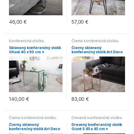
46,00
€
57,00
€
Konferenčné stolíky
,
Čierne konferenčné stolíky
,
Konferenčné stolíky v
Konferenčné stolíky
,
Sklenený konferenčný stolík
Čierny sklenený
modernom štýle
,
Malé
Konferenčné stolíky v
Ghost 40 x 50 cm »
konferenčný stolík Art Deco
konferenčné stolíky
,
Oblé
modernom štýle
,
Malé
Ø 45 cm »
konferenčné stolíky
,
Sklenené
konferenčné stolíky
,
Medené
konferenčné stolíky
konferenčné stolíky
,
Oblé
konferenčné stolíky
,
Sklenené
konferenčné stolíky
140,00
€
83,00
€
Čierne konferenčné stolíky
,
Drevené konferenčné stolíky
,
Konferenčné stolíky
,
Hranaté konferenčné stolíky
,
Čierny sklenený
Drevený konferenčný stolík
Konferenčné stolíky v
Konferenčné stolíky
,
konferenčný stolík Art Deco
Giant S 45 x 45 cm »
modernom štýle
,
Malé
Konferenčné stolíky vo
Ø 40 cm »