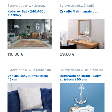
Bytové doplnky
,
Koberce
,
Bytové doplnky
,
Zrkadlá
Novinky
Koberec Batik 240x160cm
Zrkadlo Oak hranaté dub
pieskový
110,00
€
69,00
€
Bytové doplnky
,
Dekorácie do
Bytové doplnky
,
Dekorácie do
bytu
bytu
Vankúš Cosy II Strick biela
Dekorácia na stenu – Kotva
45 cm
strieborná 90 cm