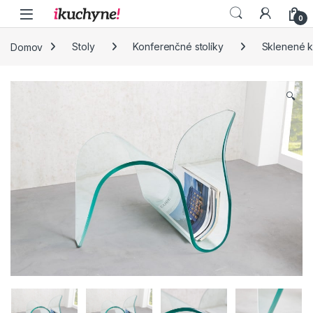
Skip to navigation
Skip to content
0
Domov
Stoly
Konferenčné stolíky
Sklenené k
🔍