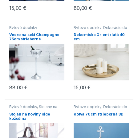
15,00
€
80,00
€
Bytové doplnky
Bytové doplnky
,
Dekorácie do
bytu
Vedro na sekt Champagne
Deko miska Orient zlatá 40
75cm strieborné
cm
88,00
€
15,00
€
Bytové doplnky
,
Stojany na
Bytové doplnky
,
Dekorácie do
časopisy
bytu
Stojan na noviny Hide
Kotva 70cm strieborná 3D
kožušina