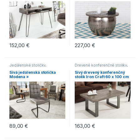
konferenčné stolíky
,
Stoly
152,00
€
227,00
€
Jedálenské stoličky
,
Drevené konferenčné stolíky
,
Jedálenské stoličky s
Hranaté konferenčné stolíky
,
Sivá jedálenská stolička
Sivý drevený konferenčný
čalúneným sedákom
,
Konferenčné stolíky
,
Modena »
stolík Iron Craft 60 x 100 cm
Jedálenské stoličky s
Konferenčné stolíky v
– 45 mm »
lyžinovým podstavcom
,
industriálnom štýle
Jedálenské stoličky v
modernom štýle
89,00
€
163,00
€