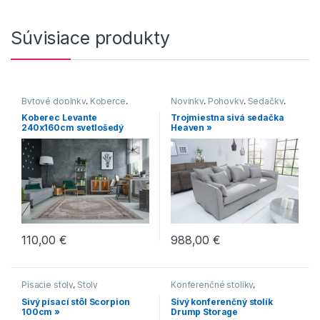
Súvisiace produkty
Bytové doplnky
,
Koberce
,
Novinky
,
Pohovky
,
Sedačky
,
Novinky
Sedenie
Koberec Levante
Trojmiestna sivá sedačka
240x160cm svetlošedý
Heaven »
110,00
€
988,00
€
Písacie stoly
,
Stoly
Konferenčné stolíky
,
Konferenčné stolíky v
Sivý písací stôl Scorpion
Sivý konferenčný stolík
industriálnom štýle
,
Oblé
100cm »
Drump Storage