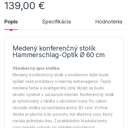
139,00
€
Popis
Špecifikácia
Hodnotenia n
Medený konferenčný stolík
Hammerschlag-Optik Ø 60 cm
Všeobecný opis stolíka:
Medený konferenčný stolík v modernom štýle bude
spĺňať vaše predstavy o miernej extravagancii. Teplá
medená farba a avantgardný oblý dizajn sa budú
skvelo vynímať v súčasnom interiéri. Konferenčný stolík
je vyhotovený z hliníka v okrúhlom tvare. Po celom
obvode stolíka sa nachádza jemný 3D vzor. Vrchná
doska je plochá a do povrchu má vtlačený vzor, ktorý
narúša jednoliatu líniu. Z praktického hľadiska tento
vzor prináša výhodu pri stabilite položených