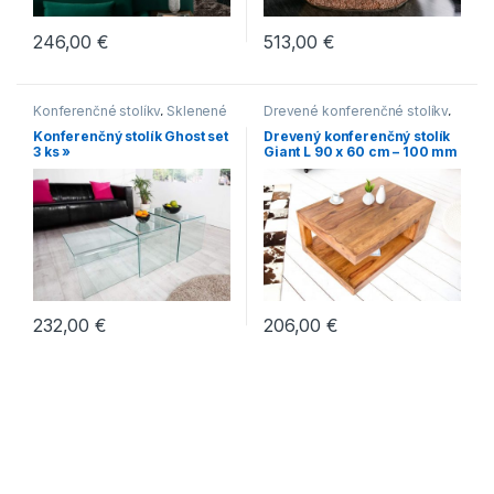
246,00
€
513,00
€
Konferenčné stolíky
,
Sklenené
Drevené konferenčné stolíky
,
konferenčné stolíky
Hranaté konferenčné stolíky
,
Konferenčný stolík Ghost set
Drevený konferenčný stolík
Konferenčné stolíky
,
3 ks »
Giant L 90 x 60 cm – 100 mm
Konferenčné stolíky vo
»D
vidieckom štýle
,
Makassar
232,00
€
206,00
€