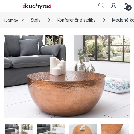
Skip to navigation
Skip to content
0
Domov
Stoly
Konferenčné stolíky
Medené kon
🔍