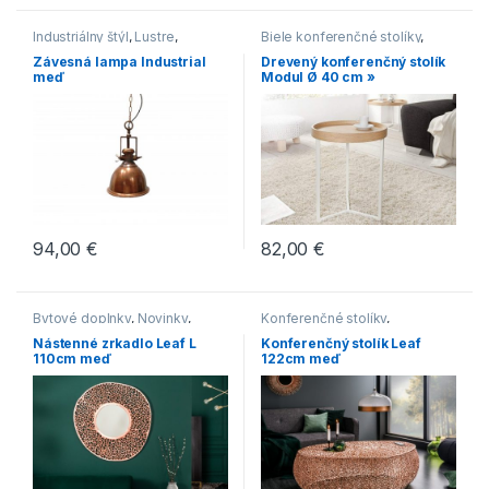
Industriálny štýl
,
Lustre
,
Biele konferenčné stolíky
,
Medené
,
Novinky
,
Svietidlá
Drevené konferenčné stolíky
,
Závesná lampa Industrial
Drevený konferenčný stolík
Konferenčné stolíky
,
meď
Modul Ø 40 cm »
Konferenčné stolíky v
modernom štýle
,
Malé
konferenčné stolíky
,
Oblé
konferenčné stolíky
94,00
€
82,00
€
Bytové doplnky
,
Novinky
,
Konferenčné stolíky
,
Zrkadlá
Konferenčné stolíky v
Nástenné zrkadlo Leaf L
Konferenčný stolík Leaf
modernom štýle
,
Medené
110cm meď
122cm meď
konferenčné stolíky
,
Novinky
,
Stoly