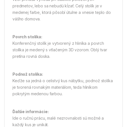
predmetov, lebo sa nebudú kĺzať. Celý stolík je v
medenej farbe, ktorá pôsobí útulne a vnesie teplo do
vášho domova.
Povrch stolíka:
Konferenčný stolík je vytvorený z hliníka a povrch
stolíka je medený s vtlačeným 3D vzorom. Oblý tvar
pretína rovná doska.
Podnož stolíka:
Keďže sa jedná o celistvý kus nábytku, podnož stolíka
je tvorená rovnakým materiálom, teda hliníkom
pokrytým medenou farbou.
Ďalšie informácie:
Ide o ručnú prácu, malé nezrovnalosti sú možné a
každý kus je unikát.