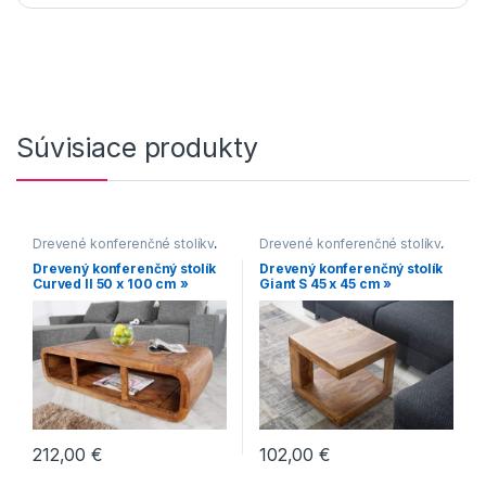
Súvisiace produkty
Drevené konferenčné stolíky
,
Drevené konferenčné stolíky
,
Konferenčné stolíky
,
Hranaté konferenčné stolíky
,
Drevený konferenčný stolík
Drevený konferenčný stolík
Konferenčné stolíky vo
Konferenčné stolíky
,
Curved II 50 x 100 cm »
Giant S 45 x 45 cm »
vidieckom štýle
,
Makassar
,
Konferenčné stolíky vo
Oblé konferenčné stolíky
vidieckom štýle
,
Makassar
,
Malé konferenčné stolíky
212,00
€
102,00
€