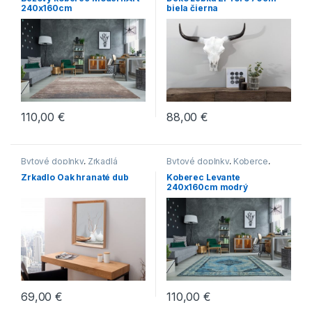
240x160cm
biela čierna
110,00
€
88,00
€
Bytové doplnky
,
Zrkadlá
Bytové doplnky
,
Koberce
,
Novinky
Zrkadlo Oak hranaté dub
Koberec Levante
240x160cm modrý
69,00
€
110,00
€