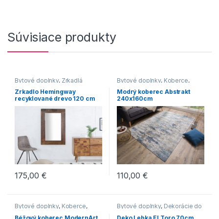
Súvisiace produkty
Bytové doplnky
,
Zrkadlá
Bytové doplnky
,
Koberce
,
Novinky
Zrkadlo Hemingway
Modrý koberec Abstrakt
recyklované drevo 120 cm
240x160cm
175,00
€
110,00
€
Bytové doplnky
,
Koberce
,
Bytové doplnky
,
Dekorácie do
Novinky
bytu
Béžový koberec ModernArt
Deko Lebka El Toro 70cm