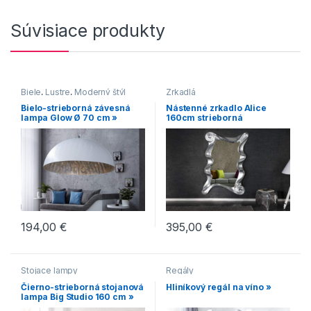
Súvisiace produkty
Biele
,
Lustre
,
Moderný štýl
Zrkadlá
Bielo-strieborná závesná
Nástenné zrkadlo Alice
lampa Glow Ø 70 cm »
160cm strieborná
194,00
€
395,00
€
Stojace lampy
Regály
Čierno-strieborná stojanová
Hliníkový regál na víno »
lampa Big Studio 160 cm »