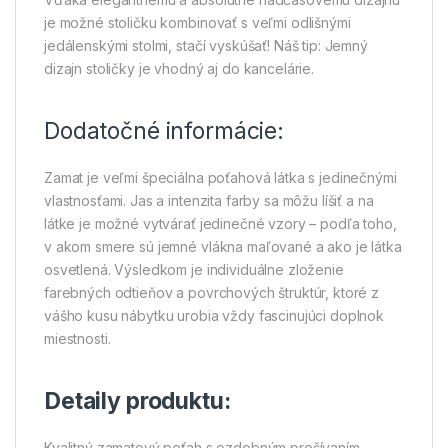
je možné stoličku kombinovať s veľmi odlišnými
jedálenskými stolmi, stačí vyskúšať! Náš tip: Jemný
dizajn stoličky je vhodný aj do kancelárie.
Dodatočné informácie:
Zamat je veľmi špeciálna poťahová látka s jedinečnými
vlastnosťami. Jas a intenzita farby sa môžu líšiť a na
látke je možné vytvárať jedinečné vzory – podľa toho,
v akom smere sú jemné vlákna maľované a ako je látka
osvetlená. Výsledkom je individuálne zloženie
farebných odtieňov a povrchových štruktúr, ktoré z
vášho kusu nábytku urobia vždy fascinujúci doplnok
miestnosti.
Detaily produktu:
Kvalitný zamatový poťah s ozdobným prešívaním.