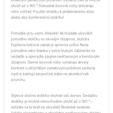
otočiť až o 180 °. Robustné kovové nohy dotvárajú
retro vzhľad. Použite stoličku k jedálenskému stolu
alebo ako konferenčnú stoličku!
Pohodlie je tu veľmi dôležité! Ak hľadáte obzvlášť
pohodlnú stoličku so skvelým dizajnom, stolička
Euphoria béžová zamat je správna voľba. Naša
pohodlná retro klasika s extra hrubým čalúnením na
sedadle a operadle zaujme nadčasovým a trendovým
dizajnom. Čierne kovové nohy vytvárajú skvelý
kontrast s ušľachtilým zamatovým poťahom sedacej
časti a zaisťujú bezpečné státie na akomkoľvek
povrchu.
Štýlová otočná stolička obohatí váš domov. Sedačku
stoličky je možné mimochodom otočiť až o 180 ° –
môžete sa tu tešiť na obzvlášť flexibilné sedenie.
Vďaka elegantnému a absolútne nadčasovému dizajnu