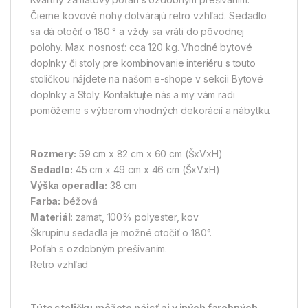
Čierne kovové nohy dotvárajú retro vzhľad. Sedadlo
sa dá otočiť o 180 ° a vždy sa vráti do pôvodnej
polohy. Max. nosnosť: cca 120 kg. Vhodné bytové
doplnky či stoly pre kombinovanie interiéru s touto
stoličkou nájdete na našom e-shope v sekcii Bytové
doplnky a Stoly. Kontaktujte nás a my vám radi
pomôžeme s výberom vhodných dekorácií a nábytku.
Rozmery:
59 cm x 82 cm x 60 cm (ŠxVxH)
Sedadlo:
45 cm x 49 cm x 46 cm (ŠxVxH)
Výška operadla:
38 cm
Farba:
béžová
Materiál
: zamat, 100% polyester, kov
Škrupinu sedadla je možné otočiť o 180°.
Poťah s ozdobným prešívaním.
Retro vzhľad
Túto stoličku môžete nájsť aj v iných farebných