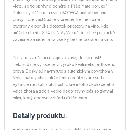
viete, že tie správne poháre a fľaše máte poruke?
Potom by náš sud na víno BODEGA mohol byť tým
pravým pre vás! Sud je v prednej tretine úplne
otvorený a ponúka dostatok priestoru na víno, kde
môžete uložiť až 24 fliaš. Vyššie nájdete tiež praktické
závesné zariadenia na všetky bežné poháre na víno.
Pre viac vzrušujúci dizajn vo vašej domácnosti!
Telo suda je vyrobené z vysoko kvalitného jedľového
dreva. Dosky sú navrhnuté s autentickým povrchom v
štýle shabby chic, takže tento regál v tvare suda
vyžaruje rustikálna útulnosť. Okrem toho okolo celého
valca zhora a zdola vedie dekoratívny pás so zlatými
nitmi, ktorý dodáva vzhľadu ďalšie čaro.
Detaily produktu:
Pretože sa jedná o prírodný produkt, každá kópia je