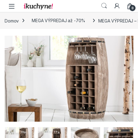
Skip to navigation
Skip to content
0
Domov
MEGA VÝPREDAJ až -70%
MEGA VÝPREDAJ – 
🔍