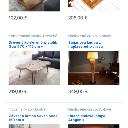
102,00
€
206,00
€
Konferenčné stolíky
,
Drevené
Naplavené drevo
,
Stojace
konferenčné stolíky
,
Oblé
lampy
Drevený konferenčný stolík
Stojanová lampa z
konferenčné stolíky
,
Goa II 70 x 115 cm »
naplaveného dreva
Konferenčné stolíky vo
Euphoria 175 cm »
vidieckom štýle
219,00
€
349,00
€
Industriálny štýl
,
Lustre
,
Naplavené drevo
,
Stolové
Moderný štýl
,
Naplavené
lampy
Závesná lampa Seven Seas
Hnedá stolová lampa
drevo
150 cm »
Aragon »