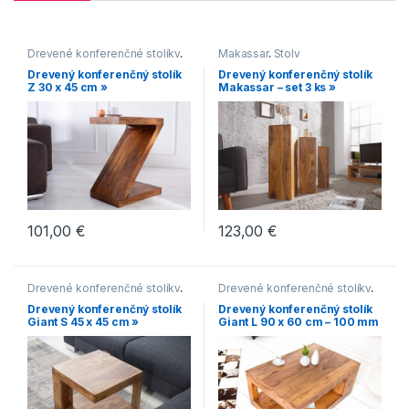
Drevené konferenčné stolíky
,
Makassar
,
Stoly
Hranaté konferenčné stolíky
,
Drevený konferenčný stolík
Drevený konferenčný stolík
Konferenčné stolíky
,
Z 30 x 45 cm »
Makassar – set 3 ks »
Konferenčné stolíky vo
vidieckom štýle
,
Makassar
,
Malé konferenčné stolíky
101,00
€
123,00
€
Drevené konferenčné stolíky
,
Drevené konferenčné stolíky
,
Hranaté konferenčné stolíky
,
Hranaté konferenčné stolíky
,
Drevený konferenčný stolík
Drevený konferenčný stolík
Konferenčné stolíky
,
Konferenčné stolíky
,
Giant S 45 x 45 cm »
Giant L 90 x 60 cm – 100 mm
Konferenčné stolíky vo
Konferenčné stolíky vo
»D
vidieckom štýle
,
Makassar
,
vidieckom štýle
,
Makassar
Malé konferenčné stolíky