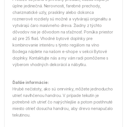
úplne jedinečná. Nerovnosti, farebné prechody,
charizmatické uzly, praskliny alebo dokonca
rozmerové rozdiely sú možné a vytvárajú originalitu a
vytvárajú čaro masívneho dreva. Žiadny z týchto
dôvodov nie je dôvodom na sťažnosť. Ponúka priestor
až pre 25 fliaš. Vhodné bytové doplnky pre
kombinovanie interiéru s týmto regálom na víno
Bodega nájdete na našom e-shope v sekcii Bytové
doplnky. Kontaktujte nás a my vám radi pomôžeme s
výberom vhodných dekorácií a nábytku.
Ďalšie informácie:
Hrubé nečistoty, ako sú omrvinky, môžete jednoducho
utrieť navlhčenou handrou. V prípade tekutín je
potrebné ich utrieť čo najrýchlejšie a potom postihnuté
miesto otrieť dosucha handrou, aby drevo nenapučalo
tekutinou.