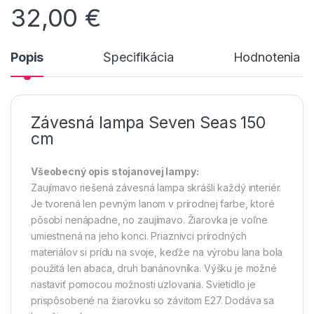
32,00
€
Popis
Špecifikácia
Hodnotenia n
Závesná lampa Seven Seas 150
cm
Všeobecný opis stojanovej lampy:
Zaujímavo riešená závesná lampa skrášli každý interiér.
Je tvorená len pevným lanom v prírodnej farbe, ktoré
pôsobí nenápadne, no zaujímavo. Žiarovka je voľne
umiestnená na jeho konci. Priaznivci prírodných
materiálov si prídu na svoje, keďže na výrobu lana bola
použitá len abaca, druh banánovníka. Výšku je možné
nastaviť pomocou možnosti uzlovania. Svietidlo je
prispôsobené na žiarovku so závitom E27. Dodáva sa