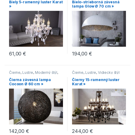
Biely 5-ramenný luster Karat
Bielo-strieborná závesná
»
lampa Glow Ø 70 cm »
61,00
€
194,00
€
Čierne
,
Lustre
,
Moderný štýl
,
Čierne
,
Lustre
,
Vidiecky štýl
Vidiecky štýl
Čierna závesná lampa
Čierny 15-ramenný luster
Cocoon Ø 60 cm »
Karat »
142,00
€
244,00
€