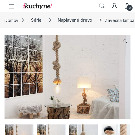
Skip to navigation
Skip to content
0
Domov
Série
Naplavené drevo
Závesná lampa
🔍