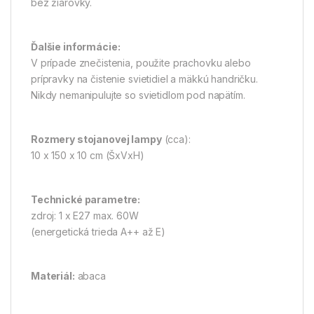
bez žiarovky.
Ďalšie informácie:
V prípade znečistenia, použite prachovku alebo
prípravky na čistenie svietidiel a mäkkú handričku.
Nikdy nemanipulujte so svietidlom pod napätím.
Rozmery stojanovej lampy
(cca):
10 x 150 x 10 cm (ŠxVxH)
Technické parametre:
zdroj: 1 x E27 max. 60W
(energetická trieda A++ až E)
Materiál:
abaca