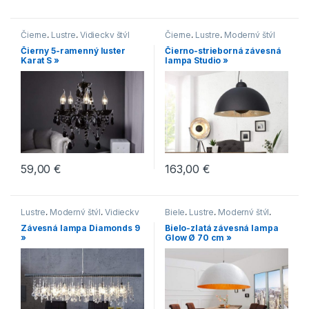
Čierne
,
Lustre
,
Vidiecky štýl
Čierne
,
Lustre
,
Moderný štýl
Čierny 5-ramenný luster
Čierno-strieborná závesná
Karat S »
lampa Studio »
59,00
€
163,00
€
Lustre
,
Moderný štýl
,
Vidiecky
Biele
,
Lustre
,
Moderný štýl
,
štýl
Zlaté
Závesná lampa Diamonds 9
Bielo-zlatá závesná lampa
»
Glow Ø 70 cm »