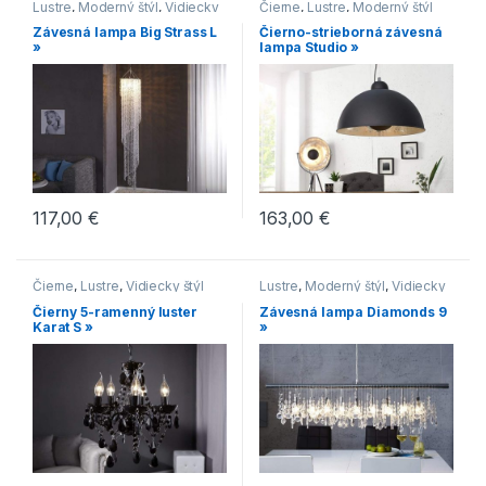
Lustre
,
Moderný štýl
,
Vidiecky
Čierne
,
Lustre
,
Moderný štýl
štýl
Závesná lampa Big Strass L
Čierno-strieborná závesná
»
lampa Studio »
117,00
€
163,00
€
Čierne
,
Lustre
,
Vidiecky štýl
Lustre
,
Moderný štýl
,
Vidiecky
štýl
Čierny 5-ramenný luster
Závesná lampa Diamonds 9
Karat S »
»