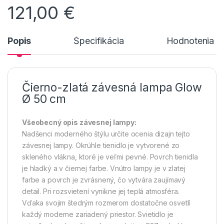
121,00
€
Popis
Špecifikácia
Hodnotenia n
Čierno-zlatá závesná lampa Glow
Ø 50 cm
Všeobecný opis závesnej lampy:
Nadšenci moderného štýlu určite ocenia dizajn tejto
závesnej lampy. Okrúhle tienidlo je vytvorené zo
skleného vlákna, ktoré je veľmi pevné. Povrch tienidla
je hladký a v čiernej farbe. Vnútro lampy je v zlatej
farbe a povrch je zvrásnený, čo vytvára zaujímavý
detail. Pri rozsvietení vynikne jej teplá atmosféra.
Vďaka svojim štedrým rozmerom dostatočne osvetlí
každý moderne zariadený priestor. Svietidlo je