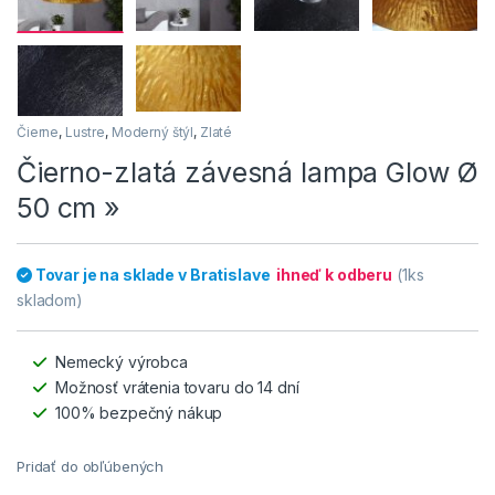
Čierne
,
Lustre
,
Moderný štýl
,
Zlaté
Čierno-zlatá závesná lampa Glow Ø
50 cm »
Tovar je na sklade v Bratislave
ihneď k odberu
(1ks
skladom)
Nemecký výrobca
Možnosť vrátenia tovaru do 14 dní
100% bezpečný nákup
Pridať do obľúbených