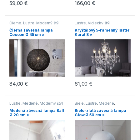
59,00
€
166,00
€
Čierne
,
Lustre
,
Moderný štýl
,
Lustre
,
Vidiecky štýl
Vidiecky štýl
Čierna závesná lampa
Kryštálový 5-ramenný luster
Cocoon Ø 45 cm »
Karat S »
84,00
€
61,00
€
Lustre
,
Medené
,
Moderný štýl
Biele
,
Lustre
,
Medené
,
Moderný štýl
Medená závesná lampa Ball
Bielo-zlatá závesná lampa
Ø 20 cm »
Glow Ø 50 cm »