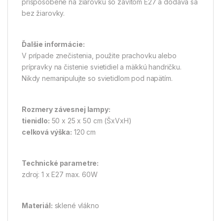
prispôsobené na žiarovku so závitom E27 a dodáva sa
bez žiarovky.
Ďalšie informácie:
V prípade znečistenia, použite prachovku alebo
prípravky na čistenie svietidiel a mäkkú handričku.
Nikdy nemanipulujte so svietidlom pod napätím.
Rozmery závesnej lampy:
tienidlo:
50 x 25 x 50 cm (ŠxVxH)
celková výška:
120 cm
Technické parametre:
zdroj: 1 x E27 max. 60W
Materiál:
sklené vlákno