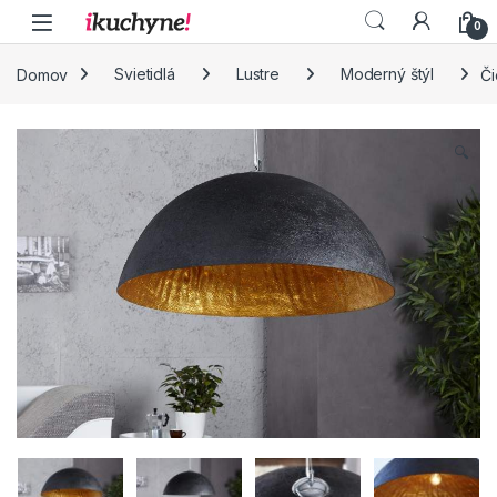
Skip to navigation
Skip to content
0
Domov
Svietidlá
Lustre
Moderný štýl
Či
🔍